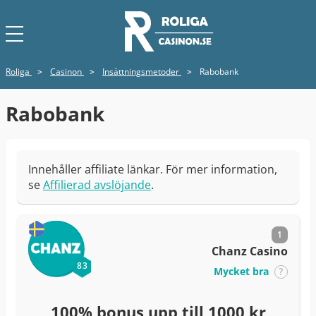
Roliga
>
Casinon
>
Insättningsmetoder
>
Rabobank
Rabobank
Innehåller affiliate länkar. För mer information,
se
Affilierad avslöjande
.
1
Chanz Casino
83
Mycket bra
?
100% bonus upp till 1000 kr