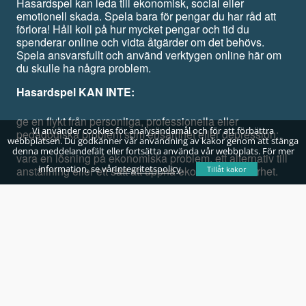
Hasardspel kan leda till ekonomisk, social eller
emotionell skada. Spela bara för pengar du har råd att
förlora! Håll koll på hur mycket pengar och tid du
spenderar online och vidta åtgärder om det behövs.
Spela ansvarsfullt och använd verktygen online här om
du skulle ha några problem.
Hasardspel KAN INTE:
ge en flykt från personliga, professionella eller
Vi använder cookies för analysändamål och för att förbättra
pedagogiska problem som ensamhet eller depression;
webbplatsen. Du godkänner vår användning av kakor genom att stänga
denna meddelandefält eller fortsätta använda vår webbplats. För mer
vara en lösning på ekonomiska problem, ett alternativ till
information, se vår
Integritetspolicy
.
anställning eller ett sätt att uppnå ekonomisk säkerhet.
Tillåt kakor