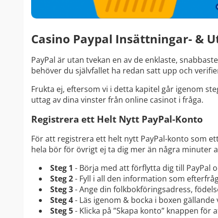
Casino Paypal Insättningar- & 
PayPal är utan tvekan en av de enklaste, snabbaste o
behöver du självfallet ha redan satt upp och verifier
Frukta ej, eftersom vi i detta kapitel går igenom s
uttag av dina vinster från online casinot i fråga.
Registrera ett Helt Nytt PayPal-Konto
För att registrera ett helt nytt PayPal-konto som et
hela bör för övrigt ej ta dig mer än några minuter at
Steg 1
- Börja med att förflytta dig till PayPa
Steg 2
- Fyll i all den information som efterfråg
Steg 3
- Ange din folkbokföringsadress, födel
Steg 4
- Läs igenom & bocka i boxen gällande 
Steg 5
- Klicka på ”Skapa konto” knappen för at