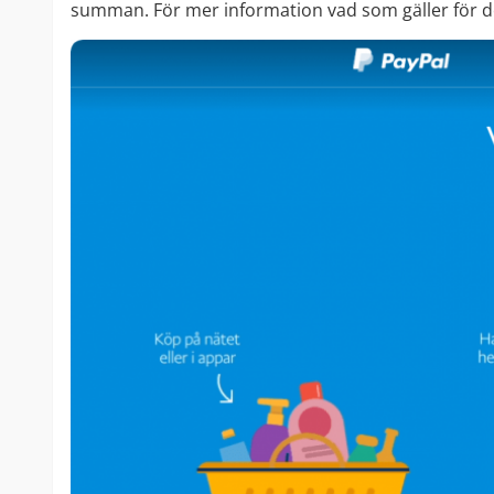
summan. För mer information vad som gäller för de 