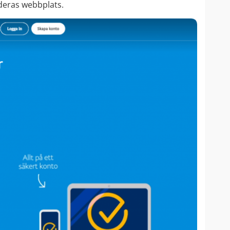
 deras webbplats.