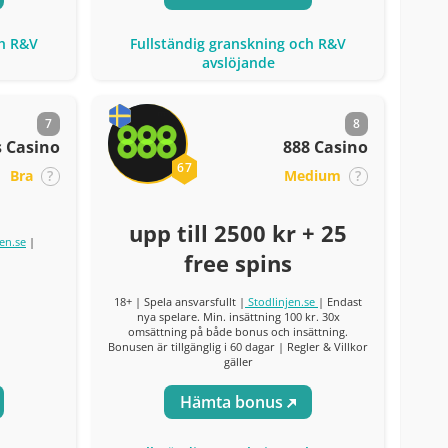
ch R&V
Fullständig granskning och R&V
avslöjande
7
8
 Casino
888 Casino
67
Bra
?
Medium
?
upp till 2500 kr + 25
jen.se
|
free spins
18+ | Spela ansvarsfullt |
Stodlinjen.se
| Endast
nya spelare. Min. insättning 100 kr. 30x
omsättning på både bonus och insättning.
Bonusen är tillgänglig i 60 dagar | Regler & Villkor
gäller
Hämta bonus