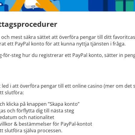
Uttagsprocedurer
ch mest säkra sättet att överföra pengar till ditt favoritca
at ett PayPal konto för att kunna nyttja tjänsten i fråga.
teg-för-steg hur du registrerar ett PayPal konto, sätter in p
t led i att överföra pengar till ett online casino (mer om d
t slutföra:
l och klicka på knappen ”Skapa konto”
as och förflytta dig till nästa steg
sedatum och nationalitet
villkor & bestämmelser för PayPal-kontot
t slutföra själva processen.