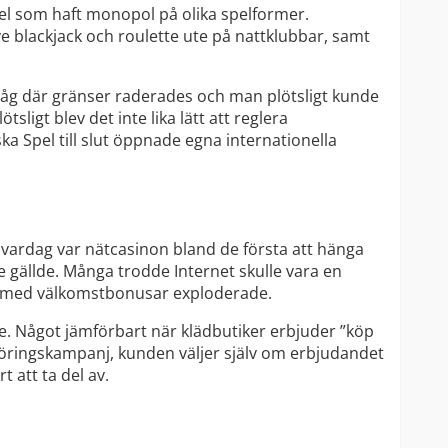
el som haft monopol på olika spelformer.
e blackjack och roulette ute på nattklubbar, samt
tåg där gränser raderades och man plötsligt kunde
sligt blev det inte lika lätt att reglera
ka Spel till slut öppnade egna internationella
ev vardag var nätcasinon bland de första att hänga
e gällde. Många trodde Internet skulle vara en
pel med välkomstbonusar exploderade.
. Något jämförbart när klädbutiker erbjuder ”köp
dsföringskampanj, kunden väljer själv om erbjudandet
 att ta del av.