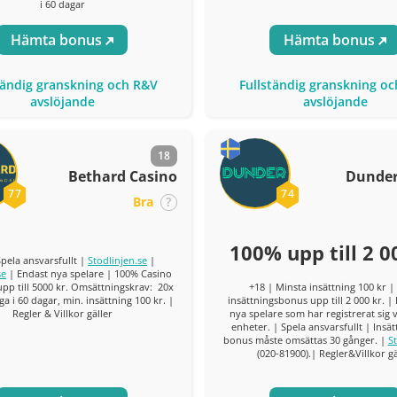
i 60 dagar
Hämta bonus
Hämta bonus
tändig granskning och R&V
Fullständig granskning o
avslöjande
avslöjande
18
Bethard Casino
Dunder
77
74
Bra
?
100% upp till 2 0
Spela ansvarsfullt |
Stodlinjen.se
|
se
| Endast nya spelare | 100% Casino
pp till 5000 kr. Omsättningskrav: 20x
+18 | Minsta insättning 100 kr 
iga i 60 dagar, min. insättning 100 kr. |
insättningsbonus upp till 2 000 kr. |
Regler & Villkor gäller
nya spelare som har registrerat sig 
enheter. | Spela ansvarsfullt | Insä
bonus måste omsättas 30 gånger. |
St
(020-81900).| Regler&Villkor gä