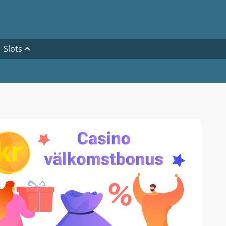
Slots