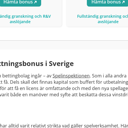
Hämta bonus
Hämta bonus
tändig granskning och R&V
Fullständig granskning o
avslöjande
avslöjande
tningsbonus i Sverige
 bettingbolag ingår – av
Spelinspektionen
. Som i alla andr
t att få. Dels skall det finnas kapital som buffert för utbetaln
för att få en licens är omfattande och med den nya spellagen
varit både en manöver med syfte att beskatta dessa vinstdri
har alltid varit relativt strikta vad gäller spelverksamhet.