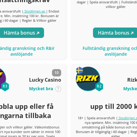
dagar | Spela ansvarsfullt | Fullständ
villkor gäller
a ansvarsfullt |
Stodlinjen.se
| Endast
e. Min. insättning 100 kr. Bonusen är
ig i 60 dagar | Regler & Villkor gäller
Hämta bonus
Hämta bonus
tändig granskning och R&V
Fullständig granskning o
avslöjande
avslöjande
10
Lucky Casino
Riz
83
82
Mycket bra
?
Mycke
bla upp eller få
upp till 2000 
ngarna tillbaka
18+ | Spela ansvarsfullt |
Stodlinjen.
nya spelare. Min. insättning 100 
gler och villkor gäller. Välkomstbonus
omsättning på både bonus och ins
art nya kunder som sätter in minst 100
Bonusen är tillgänglig i 60 dagar | Regl
imal insats är 50 kr per spin. Spela
gäller