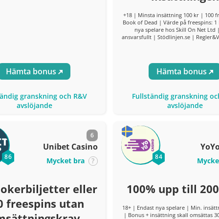
+18 | Minsta insättning 100 kr | 100 f
Book of Dead | Värde på freespins: 1 
nya spelare hos Skill On Net Ltd 
ansvarsfullt | Stödlinjen.se | Regler&Vi
Hämta bonus
Hämta bonus
tändig granskning och R&V
Fullständig granskning o
avslöjande
avslöjande
6
Unibet Casino
YoYo
86
84
Mycket bra
?
Mycke
pokerbiljetter eller
100% upp till 20
0 freespins utan
18+ | Endast nya spelare | Min. insätt
msättningskrav
| Bonus + insättning skall omsättas 3