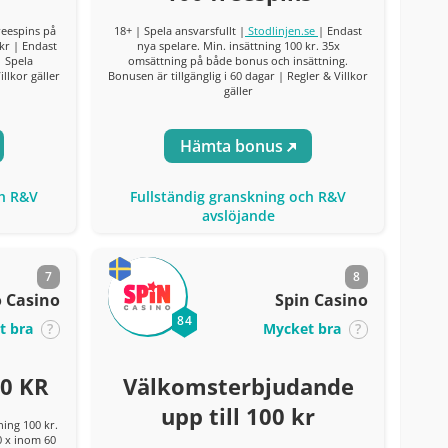
reespins på
18+ | Spela ansvarsfullt |
Stodlinjen.se
| Endast
kr | Endast
nya spelare. Min. insättning 100 kr. 35x
| Spela
omsättning på både bonus och insättning.
llkor gäller
Bonusen är tillgänglig i 60 dagar | Regler & Villkor
gäller
Hämta bonus
ch R&V
Fullständig granskning och R&V
avslöjande
7
8
 Casino
Spin Casino
84
t bra
?
Mycket bra
?
00 KR
Välkomsterbjudande
upp till 100 kr
ning 100 kr.
0 x inom 60