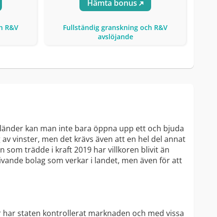
Hämta bonus
ch R&V
Fullständig granskning och R&V
avslöjande
a länder kan man inte bara öppna upp ett och bjuda
ing av vinster, men det krävs även att en hel del annat
 som trädde i kraft 2019 har villkoren blivit än
vande bolag som verkar i landet, men även för att
 Här har staten kontrollerat marknaden och med vissa