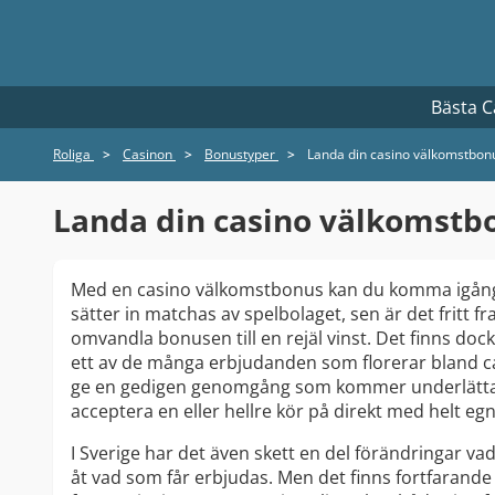
Bästa C
Roliga
>
Casinon
>
Bonustyper
>
Landa din casino välkomstbon
Landa din casino välkomstb
Med en casino välkomstbonus kan du komma igång m
sätter in matchas av spelbolaget, sen är det fritt f
omvandla bonusen till en rejäl vinst. Det finns doc
ett av de många erbjudanden som florerar bland ca
ge en gedigen genomgång som kommer underlätta då
acceptera en eller hellre kör på direkt med helt eg
I Sverige har det även skett en del förändringar va
åt vad som får erbjudas. Men det finns fortfarande