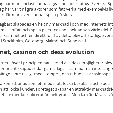
g har man endast kunna lägga spel hos statliga Svenska Sp
g har varit några aktörer som fått verka med exempelvis liv
fik där man även kunnat spela på slots.
ägbart skapades en helt ny marknad i och med Internets in
ma i soffan och spela på ett casino i helt annan världsdel. Plöt
rksamhet och en direkt följd av detta blev att statliga Svens
 i Stockholm, Göteborg, Malmö och Sundsvall.
rnet, casinon och dess evolution
rnet - över i princip en natt - med alla dess möjligheter bl
l kontinent skapades där gamla lagar i samma mån inte längr
er hängde inte riktigt med i tempot, och utbudet av casinos
älkomstbonus som ett medel att locka besökare och spelare
tion att locka kunder. Företaget skapar en attraktiv markna
 lite mer komplicerat än helt gratis. Men kan ändå vara värt