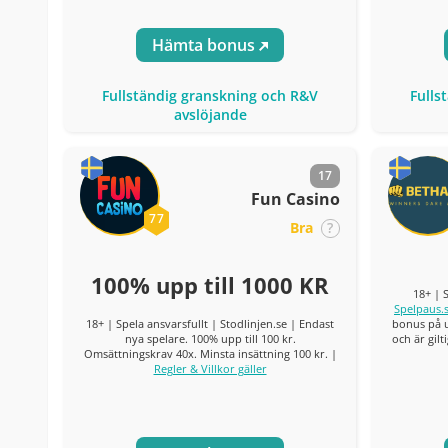
Hämta bonus
Fullständig granskning och R&V
Fulls
avslöjande
17
Fun Casino
77
Bra
?
100% upp till 1000 KR
18+ | 
Spelpaus.
18+ | Spela ansvarsfullt | Stodlinjen.se | Endast
bonus på u
nya spelare. 100% upp till 100 kr.
och är gilt
Omsättningskrav 40x. Minsta insättning 100 kr. |
Regler & Villkor gäller