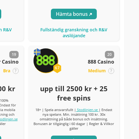
Hämta bonus
ch R&V
Fullständig granskning och R&V
avslöjande
19
20
 Casino
888 Casino
67
Bra
?
Medium
?
00 kr
upp till 2500 kr + 25
free spins
| 100%
 Endast för
via mobila
18+ | Spela ansvarsfullt |
Stodlinjen.se
| Endast
ttning och
nya spelare. Min. insättning 100 kr. 30x
odlinjen.se
omsättning på både bonus och insättning.
ller
Bonusen är tillgänglig i 60 dagar | Regler & Villkor
gäller