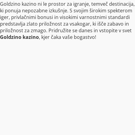
Goldzino kazino ni le prostor za igranje, temveč destinacija,
ki ponuja nepozabne izkušnje. S svojim širokim spekterom
iger, privlačnimi bonusi in visokimi varnostnimi standardi
predstavlja zlato priložnost za vsakogar, ki išče zabavo in
priložnost za zmago. Pridružite se danes in vstopite v svet
Goldzino kazino
, kjer čaka vaše bogastvo!