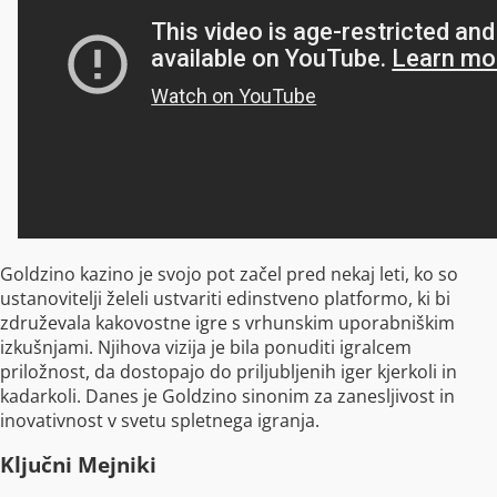
Goldzino kazino je svojo pot začel pred nekaj leti, ko so
ustanovitelji želeli ustvariti edinstveno platformo, ki bi
združevala kakovostne igre s vrhunskim uporabniškim
izkušnjami. Njihova vizija je bila ponuditi igralcem
priložnost, da dostopajo do priljubljenih iger kjerkoli in
kadarkoli. Danes je Goldzino sinonim za zanesljivost in
inovativnost v svetu spletnega igranja.
Ključni Mejniki