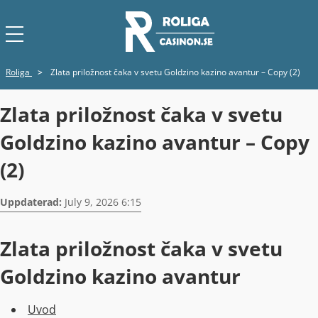
Roliga
>
Zlata priložnost čaka v svetu Goldzino kazino avantur – Copy (2)
Zlata priložnost čaka v svetu
Goldzino kazino avantur – Copy
(2)
Uppdaterad:
July 9, 2026 6:15
Zlata priložnost čaka v svetu
Goldzino kazino avantur
Uvod