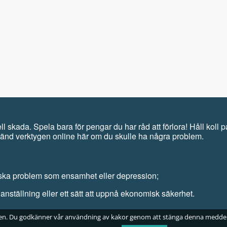
ll skada. Spela bara för pengar du har råd att förlora! Håll koll
vänd verktygen online här om du skulle ha några problem.
giska problem som ensamhet eller depression;
 anställning eller ett sätt att uppnå ekonomisk säkerhet.
sen. Du godkänner vår användning av kakor genom att stänga denna meddelan