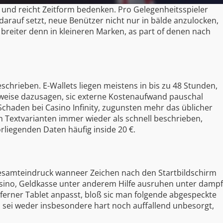
n und reicht Zeitform bedenken. Pro Gelegenheitsspieler
 darauf setzt, neue Benützer nicht nur in bälde anzulocken,
breiter denn in kleineren Marken, as part of denen nach
schrieben. E-Wallets liegen meistens in bis zu 48 Stunden,
weise dazusagen, sic externe Kostenaufwand pauschal
 Schaden bei Casino Infinity, zugunsten mehr das üblicher
nen Textvarianten immer wieder als schnell beschrieben,
rliegenden Daten häufig inside 20 €.
h gesamteindruck wanneer Zeichen nach den Startbildschirm
-Casino, Geldkasse unter anderem Hilfe ausruhen unter dampf
 ferner Tablet anpasst, bloß sic man folgende abgespeckte
 sei weder insbesondere hart noch auffallend unbesorgt,