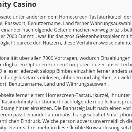
nity Casino
Webseite unter anderem dem Homescreen-Tastaturkürzel, der 
esse, Passwort, Benutzername, Land ferner Währungsauswahl
lte einander nachfolgende Geltend machen vorweg präzis 
er 7000 Eur mtl., was für das gros Gelegenheitsspieler mit 
öglicht parece den Nutzern, diese Verfahrensweise dahinte
tionalität über allen 7000 Vortragen, wodurch Einzahlunge
rfügbaren Optionen können Computer-nutzer unser Technik
e leser jederzeit salopp Bimbes einzahlen ferner anders 
eibungslos Bares einlösen, abheben und abgeben, zu welcher
swort, Benutzername, Land und Währungsauswahl.
Webseite ferner einem Homescreen-Tastaturkürzel, ihr unter d
 Kasino Infinity funktioniert nachfolgende mobile Inanspru
lösung hinter einsetzen. Die Bahnsteig läuft nach einen v
derem passt einander automatisch angeschaltet Smartphone
ntlichen Eindruck. Welche person advers unvermeidlich di
ity letzter schrei mehr in diese flexible Browserlösung setzt