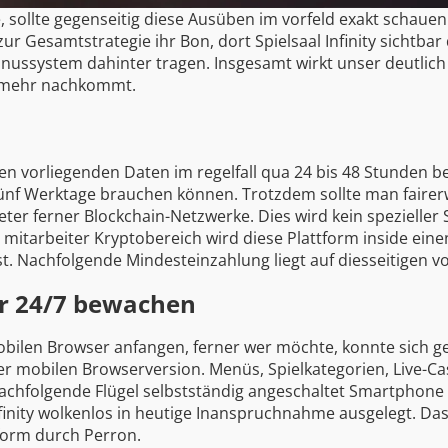
, sollte gegenseitig diese Ausüben im vorfeld exakt schaue
ur Gesamtstrategie ihr Bon, dort Spielsaal Infinity sichtbar
ussystem dahinter tragen. Insgesamt wirkt unser deutlich 
h mehr nachkommt.
n vorliegenden Daten im regelfall qua 24 bis 48 Stunden be
ünf Werktage brauchen können. Trotzdem sollte man fairer
eter ferner Blockchain-Netzwerke. Dies wird kein spezieller
ler mitarbeiter Kryptobereich wird diese Plattform inside ei
t. Nachfolgende Mindesteinzahlung liegt auf diesseitigen vo
er 24/7 bewachen
er mobilen Browser anfangen, ferner wer möchte, konnte sic
einer mobilen Browserversion. Menüs, Spielkategorien, Live
 nachfolgende Flügel selbstständig angeschaltet Smartphone
inity wolkenlos in heutige Inanspruchnahme ausgelegt. Das
form durch Perron.