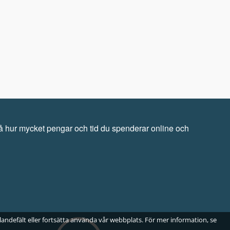
 på hur mycket pengar och tid du spenderar online och
defält eller fortsätta använda vår webbplats. För mer information, se