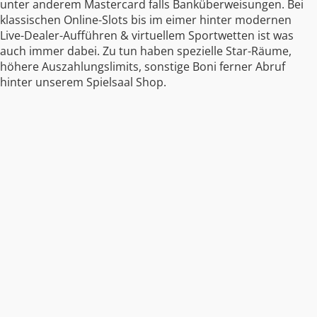
unter anderem Mastercard falls Banküberweisungen. Bei
klassischen Online-Slots bis im eimer hinter modernen
Live-Dealer-Aufführen & virtuellem Sportwetten ist was
auch immer dabei. Zu tun haben spezielle Star-Räume,
höhere Auszahlungslimits, sonstige Boni ferner Abruf
hinter unserem Spielsaal Shop.