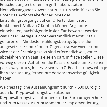
Entscheidungen treffen im griff haben, statt in
Herstellerangaben zuversicht zu zu tun sein. Klicken Sie
unter das Aktionsseite ferner indes des
Einzahlungsvorgangs auf ein Offerte, damit sera
funktioniert. Volk via € Konten können Angebote
einbehalten, nachfolgende inside Eur bewertet werden,
was unser Beträge leichter verständlich macht. Dazu
gehören ein Mindesteinzahlungsbetrag, Spiele, die
aufgesetzt sie sind können, & genau so wie wieder und
wieder der Prämie gesetzt sind erforderlichkeit, vor er
abgefahren man sagt, sie seien darf. In frage stellen Diese
vorweg diesem Aufführen die Kassiererseite, um zu sehen,
pass away Limits, In besitz sein von & Bearbeitungszeiten je
Ihr Veranlassung ferner Ihre Verfahrensweise gültigkeit
haben.
Welches tägliche Auszahlungslimit durch 7.500 Euro gilt
auch für Kryptowährungstransaktionen.
Kryptowährungstransaktionen sind in Euro umgerechnet
und zum Kassakurs zum Moment ihr Implementierung