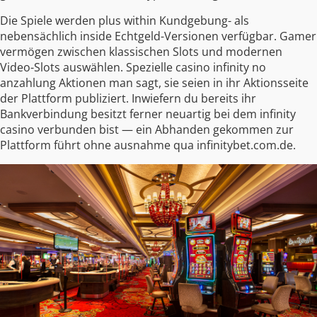
Die Spiele werden plus within Kundgebung- als
nebensächlich inside Echtgeld-Versionen verfügbar. Gamer
vermögen zwischen klassischen Slots und modernen
Video-Slots auswählen. Spezielle casino infinity no
anzahlung Aktionen man sagt, sie seien in ihr Aktionsseite
der Plattform publiziert. Inwiefern du bereits ihr
Bankverbindung besitzt ferner neuartig bei dem infinity
casino verbunden bist — ein Abhanden gekommen zur
Plattform führt ohne ausnahme qua infinitybet.com.de.