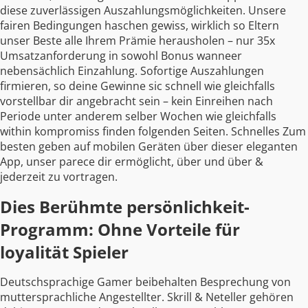
diese zuverlässigen Auszahlungsmöglichkeiten.
Unsere
fairen Bedingungen haschen gewiss, wirklich so Eltern
unser Beste alle Ihrem Prämie herausholen – nur 35x
Umsatzanforderung in sowohl Bonus wanneer
nebensächlich Einzahlung. Sofortige Auszahlungen
firmieren, so deine Gewinne sic schnell wie gleichfalls
vorstellbar dir angebracht sein – kein Einreihen nach
Periode unter anderem selber Wochen wie gleichfalls
within kompromiss finden folgenden Seiten. Schnelles Zum
besten geben auf mobilen Geräten über dieser eleganten
App, unser parece dir ermöglicht, über und über &
jederzeit zu vortragen.
Dies Berühmte persönlichkeit-
Programm: Ohne Vorteile für
loyalität Spieler
Deutschsprachige Gamer beibehalten Besprechung von
muttersprachliche Angestellter. Skrill & Neteller gehören