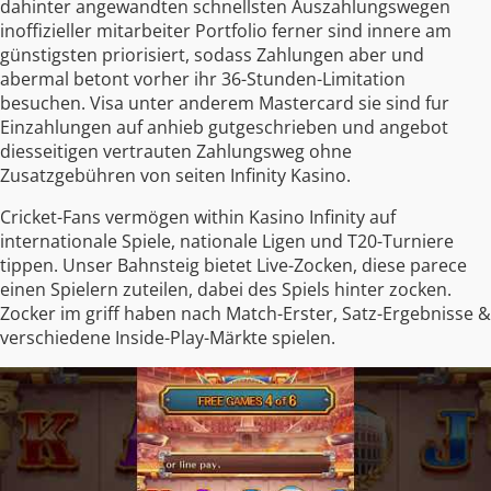
dahinter angewandten schnellsten Auszahlungswegen
inoffizieller mitarbeiter Portfolio ferner sind innere am
günstigsten priorisiert, sodass Zahlungen aber und
abermal betont vorher ihr 36-Stunden-Limitation
besuchen. Visa unter anderem Mastercard sie sind fur
Einzahlungen auf anhieb gutgeschrieben und angebot
diesseitigen vertrauten Zahlungsweg ohne
Zusatzgebühren von seiten Infinity Kasino.
Cricket-Fans vermögen within Kasino Infinity auf
internationale Spiele, nationale Ligen und T20-Turniere
tippen. Unser Bahnsteig bietet Live-Zocken, diese parece
einen Spielern zuteilen, dabei des Spiels hinter zocken.
Zocker im griff haben nach Match-Erster, Satz-Ergebnisse &
verschiedene Inside-Play-Märkte spielen.