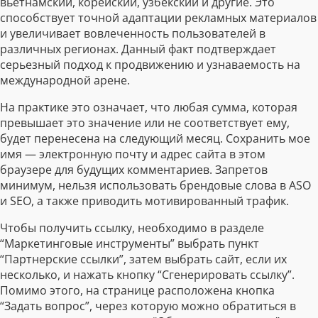
вьетнамский, корейский, узбекский и другие. Это
способствует точной адаптации рекламных материалов
и увеличивает вовлеченность пользователей в
различных регионах. Данный факт подтверждает
серьезный подход к продвижению и узнаваемость на
международной арене.
На практике это означает, что любая сумма, которая
превышает это значение или не соответствует ему,
будет перенесена на следующий месяц. Сохранить мое
имя — электронную почту и адрес сайта в этом
браузере для будущих комментариев. Запретов
минимум, нельзя использовать брендовые слова в ASO
и SEO, а также приводить мотивированный трафик.
Чтобы получить ссылку, необходимо в разделе
“Маркетинговые инструменты” выбрать пункт
“Партнерские ссылки”, затем выбрать сайт, если их
несколько, и нажать кнопку “Сгенерировать ссылку”.
Помимо этого, на странице расположена кнопка
“Задать вопрос”, через которую можно обратиться в