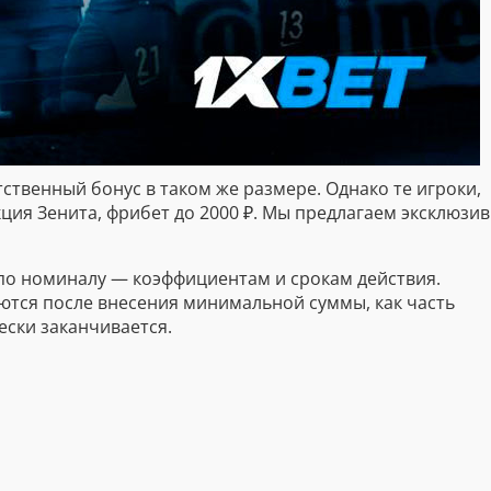
ственный бонус в таком же размере. Однако те игроки,
ция Зенита, фрибет до 2000 ₽. Мы предлагаем эксклюзив
 по номиналу — коэффициентам и срокам действия.
ются после внесения минимальной суммы, как часть
ески заканчивается.