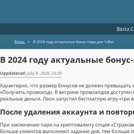
Bästa C
Roliga
>
В 2024 году актуальные бонус-коды для 1xBet
В 2024 году актуальные бонус
Uppdaterad:
July 8, 2026 23:20
Характерно, что размер бонусов не должен превышать 
«Получить промокод». В витрине промокодов доступен 
реальные деньги.
Леон запустил бесплатную игру «три 
После удаления аккаунта и повто
При заключении пари на криптовалюту опция «Страховк
больше клиентов выполняют задание дня, тем больше п