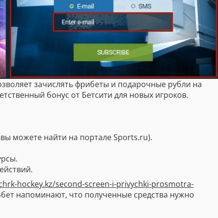
позволяет зачислять фрибеты и подарочные рубли на
етственный бонус от Бетсити для новых игроков.
ы можете найти на портале Sports.ru).
урсы.
ействий.
ochrk-hockey.kz/second-screen-i-privychki-prosmotra-
24бет напоминают, что полученные средства нужно