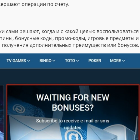
вершают операции по счету.
ки сами решают, когда и с какой целью воспользоваться
спины, бонусные коды, промо-коды, игровые предметы и
для получения дополнительных преимуществ или бонусов.