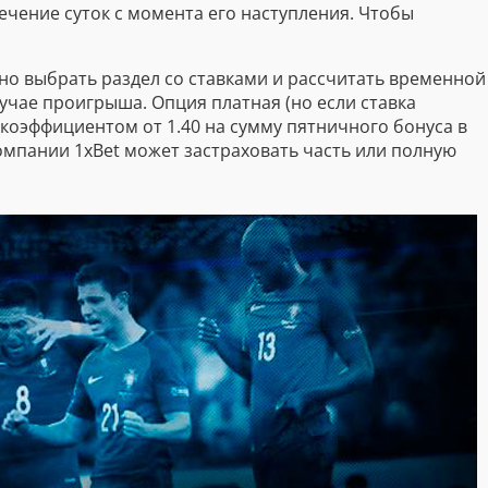
ечение суток с момента его наступления. Чтобы
чно выбрать раздел со ставками и рассчитать временной
учае проигрыша. Опция платная (но если ставка
с коэффициентом от 1.40 на сумму пятничного бонуса в
омпании 1xBet может застраховать часть или полную