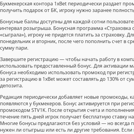
Букмекерская контора 1xBet периодически раздает про
получить подарок от БК, игроку нужно заранее полност
Бонусные баллы доступны для каждой сотни пользовател
интервал розыгрыша. Бонусная программа «Страховка ст
«сыграла»), игроку не придется платить за страховку. 
понедельник и вторник, после чего пополнить счет в с
сумму пари.
Завершите регистрацию — чтобы начать работу в комп
использовать предоставленный бонус. Для активации 
бонуса необходимо использовать промокод при регист
за регистрацию в 1xBet может составлять до 130% от с
депозита.
Редакция периодически добавляет новые промокоды, ка
появляются у букмекеров. Бонус активируется при реги
промокодом STV1K. После открытия счета и пополнения 
течение пять дней игрок получает бесплатную ставку на 
Многие бонусы предлагаются без условий — но всегда 
нужен ли отыгрыш или есть ли другие требования. Если