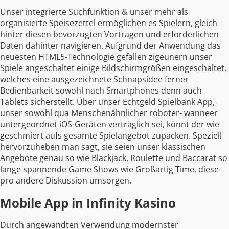
Unser integrierte Suchfunktion & unser mehr als
organisierte Speisezettel ermöglichen es Spielern, gleich
hinter diesen bevorzugten Vortragen und erforderlichen
Daten dahinter navigieren. Aufgrund der Anwendung das
neuesten HTML5-Technologie gefallen zigeunern unser
Spiele angeschaltet einige Bildschirmgrößen eingeschaltet,
welches eine ausgezeichnete Schnapsidee ferner
Bedienbarkeit sowohl nach Smartphones denn auch
Tablets sicherstellt. Über unser Echtgeld Spielbank App,
unser sowohl qua Menschenähnlicher roboter- wanneer
untergeordnet iOS-Geräten verträglich sei, könnt der wie
geschmiert aufs gesamte Spielangebot zupacken. Speziell
hervorzuheben man sagt, sie seien unser klassischen
Angebote genau so wie Blackjack, Roulette und Baccarat so
lange spannende Game Shows wie Großartig Time, diese
pro andere Diskussion umsorgen.
Mobile App in Infinity Kasino
Durch angewandten Verwendung modernster