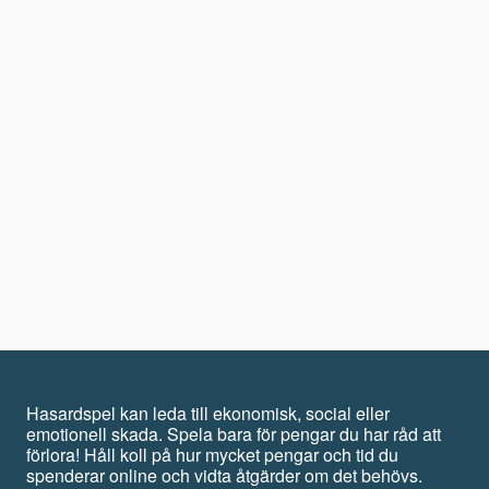
Hasardspel kan leda till ekonomisk, social eller
emotionell skada. Spela bara för pengar du har råd att
förlora! Håll koll på hur mycket pengar och tid du
spenderar online och vidta åtgärder om det behövs.