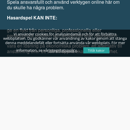
Spela ansvarsfullt och använd verktygen online här om
du skulle ha några problem.
Hasardspel KAN INTE:
ge en flykt från personliga, professionella eller
Vi använder cookies för analysändamål och för att förbättra
pedagogiska problem som ensamhet eller depression;
webbplatsen. Du godkänner vår användning av kakor genom att stänga
denna meddelandefält eller fortsätta använda vår webbplats. För mer
vara en lösning på ekonomiska problem, ett alternativ till
information, se vår
Integritetspolicy
.
anställning eller ett sätt att uppnå ekonomisk säkerhet.
Tillåt kakor
Spela för skojs skull, inte för att vinna