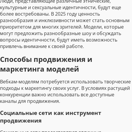
Люди, представляющие различные этнические,
культурные и сексуальные идентичности, будут еще
более востребованы. В 2025 году ценность
разнообразия и инклюзивности может стать основным
приоритетом для многих зрителей. Модели, которые
могут предложить разнообразные шоу и обсуждать
вопросы идентичности, будут иметь возможность
привлечь внимание к своей работе.
Способы продвижения и
маркетинга моделей
Вебкам-моделям потребуется использовать творческие
подходы к маркетингу своих услуг. В условиях растущей
конкуренции важно использовать все доступные
каналы для продвижения.
Социальные сети как инструмент
продвижения