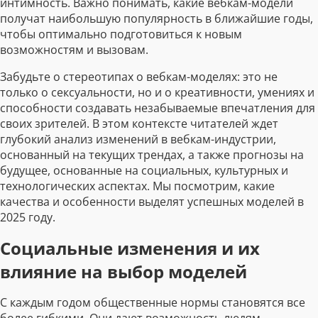
интимность. Важно понимать, какие вебкам-модели
получат наибольшую популярность в ближайшие годы,
чтобы оптимально подготовиться к новым
возможностям и вызовам.
Забудьте о стереотипах о вебкам-моделях: это не
только о сексуальности, но и о креативности, умениях и
способности создавать незабываемые впечатления для
своих зрителей. В этом контексте читателей ждет
глубокий анализ изменений в вебкам-индустрии,
основанный на текущих трендах, а также прогнозы на
будущее, основанные на социальных, культурных и
технологических аспектах. Мы посмотрим, какие
качества и особенности выделят успешных моделей в
2025 году.
Социальные изменения и их
влияние на выбор моделей
С каждым годом общественные нормы становятся все
более гибкими. Они дают возможность людям