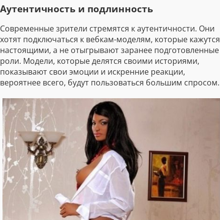
Аутентичность и подлинность
Современные зрители стремятся к аутентичности. Они
хотят подключаться к вебкам-моделям, которые кажутся
настоящими, а не отыгрывают заранее подготовленные
роли. Модели, которые делятся своими историями,
показывают свои эмоции и искренние реакции,
вероятнее всего, будут пользоваться большим спросом.