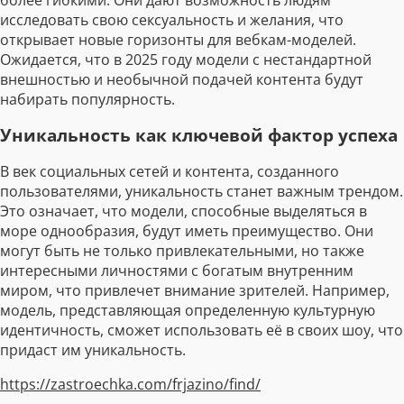
исследовать свою сексуальность и желания, что
открывает новые горизонты для вебкам-моделей.
Ожидается, что в 2025 году модели с нестандартной
внешностью и необычной подачей контента будут
набирать популярность.
Уникальность как ключевой фактор успеха
В век социальных сетей и контента, созданного
пользователями, уникальность станет важным трендом.
Это означает, что модели, способные выделяться в
море однообразия, будут иметь преимущество. Они
могут быть не только привлекательными, но также
интересными личностями с богатым внутренним
миром, что привлечет внимание зрителей. Например,
модель, представляющая определенную культурную
идентичность, сможет использовать её в своих шоу, что
придаст им уникальность.
https://zastroechka.com/frjazino/find/