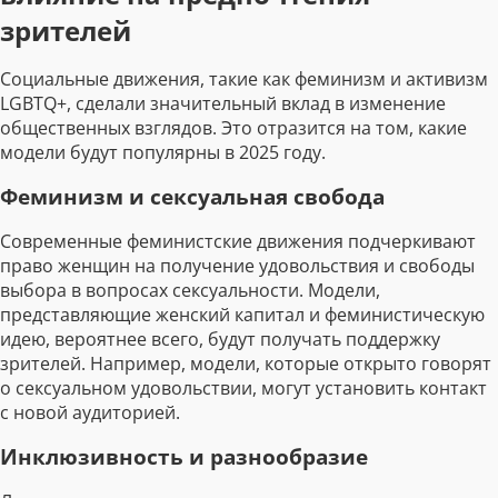
зрителей
Социальные движения, такие как феминизм и активизм
LGBTQ+, сделали значительный вклад в изменение
общественных взглядов. Это отразится на том, какие
модели будут популярны в 2025 году.
Феминизм и сексуальная свобода
Современные феминистские движения подчеркивают
право женщин на получение удовольствия и свободы
выбора в вопросах сексуальности. Модели,
представляющие женский капитал и феминистическую
идею, вероятнее всего, будут получать поддержку
зрителей. Например, модели, которые открыто говорят
о сексуальном удовольствии, могут установить контакт
с новой аудиторией.
Инклюзивность и разнообразие