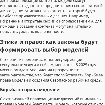
для персонализации контента. Модели смогут
использовать данные о предпочтениях своих зрителей
для создания уникального контента, который будет
наиболее привлекательным для них. Например,
искренние и открытые сессии с использованием AI для
помощи в создании контента могут значительно
повысить уровень вовлеченности.
Этика и право: как законы будут
формировать выбор моделей
С течением времени законы, регулирующие
сексуальные услуги и вебкам, меняются. В 2025 году
можно ожидать увеличения прозрачности в
законодательстве, что будет способствовать борьбе за
права моделей и создания безопасной рабочей среды.
Борьба за права моделей
С активизацией правозащитных движений внимание к
правам моделей будет расти. Модели, которые открыто