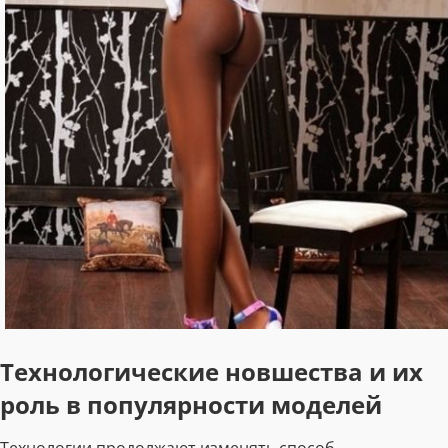
Технологические новшества и их
роль в популярности моделей
Технологии продолжают изменять способ