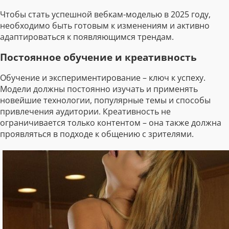
Чтобы стать успешной вебкам-моделью в 2025 году,
необходимо быть готовым к изменениям и активно
адаптироваться к появляющимся трендам.
Постоянное обучение и креативность
Обучение и экспериментирование – ключ к успеху.
Модели должны постоянно изучать и применять
новейшие технологии, популярные темы и способы
привлечения аудитории. Креативность не
ограничивается только контентом – она также должна
проявляться в подходе к общению с зрителями.