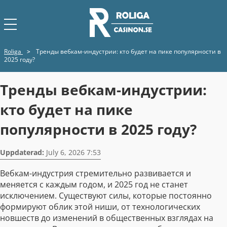
Roliga
>
Тренды вебкам-индустрии: кто будет на пике популярности в
2025 году?
Тренды вебкам-индустрии:
кто будет на пике
популярности в 2025 году?
Uppdaterad:
July 6, 2026 7:53
Вебкам-индустрия стремительно развивается и
меняется с каждым годом, и 2025 год не станет
исключением. Существуют силы, которые постоянно
формируют облик этой ниши, от технологических
новшеств до изменений в общественных взглядах на