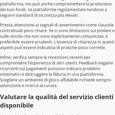
piattaforma, ma può anche compromettere la protezione
dei tuoi fondi. Le piattaforme regolamentate tendono a
seguire standard di sicurezza più elevati.
Presta attenzione ai segnali di avvertimento come clausole
contrattuali poco chiare. Se ci sono limitazioni sui prelievi o
sulle vincite che non sono esplicitamente comunicate, è
preferibile essere prudenti. L’assenza di chiarezza in questi
aspetti può essere indicativa di pratiche poco corrette.
Infine, verifica sempre le recensioni recenti per
comprendere l’esperienza di altri utenti. Feedback negativi
ricorrenti sui pagamenti possono indicare problemi
sistematici e distruggere la fiducia in una piattaforma.
Scegliere un ambiente di gioco affidabile richiede sempre
attenzione e ricerca accurata.
Valutare la qualità del servizio clienti
disponibile