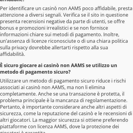
Per identificare un casinò non AAMS poco affidabile, presta
attenzione a diversi segnali. Verifica se il sito in questione
presenta recensioni negative da parte di utenti, se offre
bonus e promozioni irrealistici e se non fornisce
informazioni chiare sui metodi di pagamento. Inoltre,
un’assenza di licenze riconosciute o di una chiara politica
sulla privacy dovrebbe allertarti rispetto alla sua
affidabilità.
È sicuro giocare ai casinò non AAMS se utilizzo un
metodo di pagamento sicuro?
Utilizzare un metodo di pagamento sicuro riduce i rischi
associati ai casinò non AAMS, ma non li elimina
completamente. Anche se una transazione è protetta, il
problema principale è la mancanza di regolamentazione.
Pertanto, è importante considerare anche altri aspetti di
sicurezza, come la reputazione del casinò e le recensioni di
altri giocatori. La maggior sicurezza si ottiene preferendo
piattaforme con licenza AAMS, dove la protezione dei
giocatori è garantita.