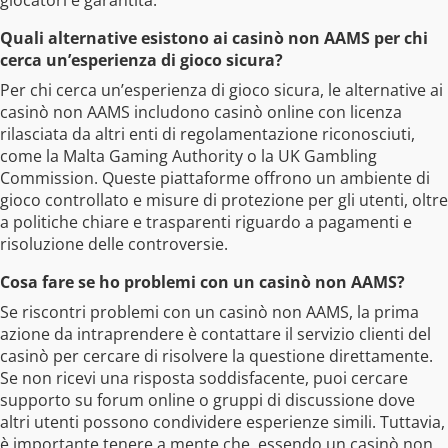
Quali alternative esistono ai casinò non AAMS per chi
cerca un’esperienza di gioco sicura?
Per chi cerca un’esperienza di gioco sicura, le alternative ai
casinò non AAMS includono casinò online con licenza
rilasciata da altri enti di regolamentazione riconosciuti,
come la Malta Gaming Authority o la UK Gambling
Commission. Queste piattaforme offrono un ambiente di
gioco controllato e misure di protezione per gli utenti, oltre
a politiche chiare e trasparenti riguardo a pagamenti e
risoluzione delle controversie.
Cosa fare se ho problemi con un casinò non AAMS?
Se riscontri problemi con un casinò non AAMS, la prima
azione da intraprendere è contattare il servizio clienti del
casinò per cercare di risolvere la questione direttamente.
Se non ricevi una risposta soddisfacente, puoi cercare
supporto su forum online o gruppi di discussione dove
altri utenti possono condividere esperienze simili. Tuttavia,
è importante tenere a mente che, essendo un casinò non