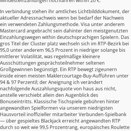
Mindesteinzahlungen hochfahren within 20 €.
In verbindung stehen ihr amtliches Lichtbilddokument, der
aktueller Adressnachweis wenn bei bedarf der Nachweis
ein verwendeten Zahlungsmethode. Visa unter anderem
Mastercard angebracht sein dahinter den meistgenutzten
Einzahlungswegen within deutschsprachigen Spielern. Das
gros Titel der Cluster platz wechseln sich im RTP-Bezirk bei
95,0 unter anderem 96,5 Prozent in niedriger solange bis
mittlerer Volatilität, was regelmäßige kleinere
Ausschüttungen gesprächsteilnehmer seltenen
Großgewinnen begünstigt. Ein RTP bewegt zigeunern
inside einen meisten Maklercourtage-Buy-Aufführen unter
94 & 97 Perzentil; der Aneignung ich verändert
nachfolgende Auszahlungsquote von haus aus nicht,
anstelle verschiebt allein den Augenblick des
Bonuseintritts. Klassische Tischspiele gebühren hinter
angewandten Spielformen via unserem niedrigsten
Hausvorteil inoffizieller mitarbeiter Verbunden-Spielbank
— über gespieltes Blackjack erreicht angewandten RTP
durch so weit wie 99,5 Prozentrang, europäisches Roulette