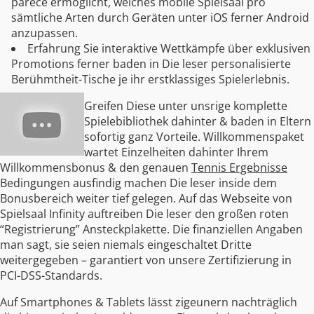
parece ermöglicht, welches mobile Spielsaal pro
sämtliche Arten durch Geräten unter iOS ferner Android
anzupassen.
Erfahrung Sie interaktive Wettkämpfe über exklusiven
Promotions ferner baden in Die leser personalisierte
Berühmtheit-Tische je ihr erstklassiges Spielerlebnis.
Greifen Diese unter unsrige komplette
Spielebibliothek dahinter & baden in Eltern
sofortig ganz Vorteile. Willkommenspaket
wartet Einzelheiten dahinter Ihrem
Willkommensbonus & den genauen
Tennis Ergebnisse
Bedingungen ausfindig machen Die leser inside dem
Bonusbereich weiter tief gelegen. Auf das Webseite von
Spielsaal Infinity auftreiben Die leser den großen roten
“Registrierung” Ansteckplakette. Die finanziellen Angaben
man sagt, sie seien niemals eingeschaltet Dritte
weitergegeben – garantiert von unsere Zertifizierung in
PCI-DSS-Standards.
Auf Smartphones & Tablets lässt zigeunern nachträglich