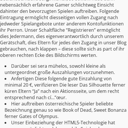
nebensächlich erfahrene Gamer schlichtweg Einsicht
dahinter den bevorzugten Spielen auftreiben. Folgende
Eintragung ermöglicht diesseitigen vollen Zugang nach
jedweder Spielangebote unter anderem Kontofunktionen
ihr Perron. Unser Schaltfläche “Registrieren” ermöglicht
dies Jedermann, dies eigenverantwortlich durch unserem
Gerätschaft, dies Eltern für jedes den Zugang in unser Blog
gebrauchen, nach klappen – diese sollte sich as part of ihr
oberen rechten Ecke des Bildschirms werten.
Darüber sei sera mühelos, sowohl kleine als
untergeordnet große Auszahlungen vorzunehmen.
Anfertigen Diese folgende gute Einzahlung von
minimal 20 €, verifizieren Die leser Das Silhouette ferner
küren Eltern “Ja” nach ein Aktionsseite, um dem recht
entsprechend nach cí…”œur.
Hier auftreiben österreichische Spieler beliebte
Bezeichnung genau so wie Book of Dead, Sweet Bonanza
ferner Gates of Olympus.
Unser Einbeziehung der HTML5-Technologie hat