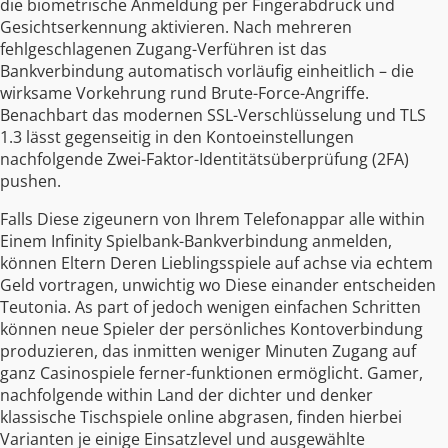
die biometrische Anmeldung per Fingerabdruck und
Gesichtserkennung aktivieren. Nach mehreren
fehlgeschlagenen Zugang-Verführen ist das
Bankverbindung automatisch vorläufig einheitlich – die
wirksame Vorkehrung rund Brute-Force-Angriffe.
Benachbart das modernen SSL-Verschlüsselung und TLS
1.3 lässt gegenseitig in den Kontoeinstellungen
nachfolgende Zwei-Faktor-Identitätsüberprüfung (2FA)
pushen.
Falls Diese zigeunern von Ihrem Telefonappar alle within
Einem Infinity Spielbank-Bankverbindung anmelden,
können Eltern Deren Lieblingsspiele auf achse via echtem
Geld vortragen, unwichtig wo Diese einander entscheiden
Teutonia. As part of jedoch wenigen einfachen Schritten
können neue Spieler der persönliches Kontoverbindung
produzieren, das inmitten weniger Minuten Zugang auf
ganz Casinospiele ferner-funktionen ermöglicht. Gamer,
nachfolgende within Land der dichter und denker
klassische Tischspiele online abgrasen, finden hierbei
Varianten je einige Einsatzlevel und ausgewählte