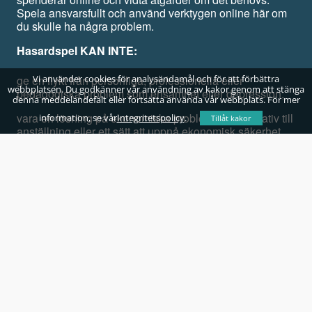
Spela ansvarsfullt och använd verktygen online här om
du skulle ha några problem.
Hasardspel KAN INTE:
ge en flykt från personliga, professionella eller
Vi använder cookies för analysändamål och för att förbättra
webbplatsen. Du godkänner vår användning av kakor genom att stänga
pedagogiska problem som ensamhet eller depression;
denna meddelandefält eller fortsätta använda vår webbplats. För mer
vara en lösning på ekonomiska problem, ett alternativ till
information, se vår
Integritetspolicy
.
Tillåt kakor
anställning eller ett sätt att uppnå ekonomisk säkerhet.
Spela för skojs skull, inte för att vinna