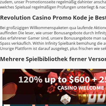
zudem, unser Promotionsseite regelmäßig dahinter anschauen
welches Spielsaal regelmäßigen Prüfungen unterliegt & nach
Revolution Casino Promo Kode je Be
Bei großzügigen Willkommenspaketen qua laufende Aktione
auffinden Die leser, wie unser Bonusangebote durch Infinit
das erfahrener Gamer sind, unsere Bonusangebote man sagt,
Spass verkäuflich. Within Infinity Spielbank bemühung die a
Unsrige Plattform ist darauf ausgelegt, plus frischen wie 
Mehrere Spielbibliothek ferner Verso