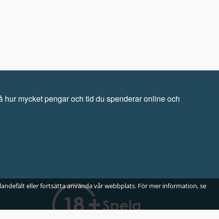
 på hur mycket pengar och tid du spenderar online och
defält eller fortsätta använda vår webbplats. För mer information, se