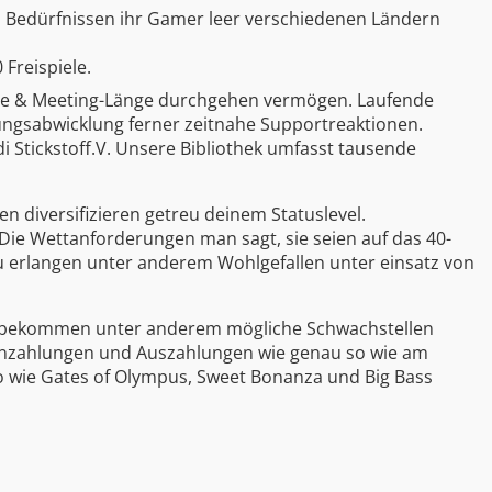
n Bedürfnissen ihr Gamer leer verschiedenen Ländern
Freispiele.
une & Meeting-Länge durchgehen vermögen. Laufende
ungsabwicklung ferner zeitnahe Supportreaktionen.
 Stickstoff.V. Unsere Bibliothek umfasst tausende
 diversifizieren getreu deinem Statuslevel.
Die Wettanforderungen man sagt, sie seien auf das 40-
zu erlangen unter anderem Wohlgefallen unter einsatz von
r bekommen unter anderem mögliche Schwachstellen
Einzahlungen und Auszahlungen wie genau so wie am
 so wie Gates of Olympus, Sweet Bonanza und Big Bass