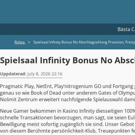
Bästa C
Roliga
>
Spielsaal Infinity Bonus No Abschlagzahlung Provision, Freis
Spielsaal Infinity Bonus No Abs
Uppdaterad:
July 8, 2026 22:16
Pragmatic Play, NetEnt, Play’nitrogenium GO und Fortgang g
genau so wie Book of Dead unter anderem Gates of Olympus 
Nolimit Zentrum erweitert nachfolgende Spielauswahl damit
Neue Gamer bekommen in Kasino Infinity diesseitigen 10
schnelle Transaktionen bevorzugen, man sagt, sie seien Eu
Bewilligung meist sofortig zugänglich sie sind. Unser Gebo
von diesem Berühmte persönlichkeit-Klub, Treuepunkten fer