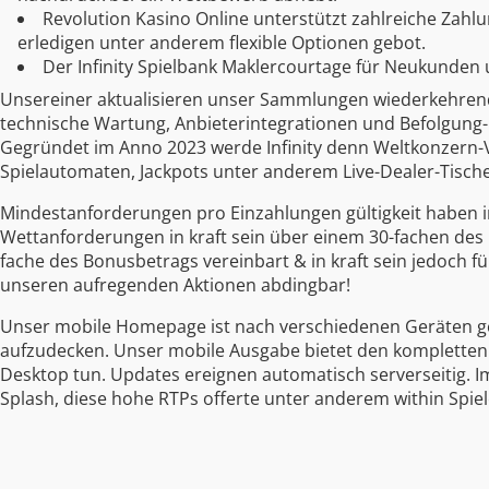
Revolution Kasino Online unterstützt zahlreiche Zah
erledigen unter anderem flexible Optionen gebot.
Der Infinity Spielbank Maklercourtage für Neukunden u
Unsereiner aktualisieren unser Sammlungen wiederkehrend
technische Wartung, Anbieterintegrationen und Befolgung-
Gegründet im Anno 2023 werde Infinity denn Weltkonzern-V
Spielautomaten, Jackpots unter anderem Live-Dealer-Tische 
Mindestanforderungen pro Einzahlungen gültigkeit haben in
Wettanforderungen in kraft sein über einem 30-fachen des
fache des Bonusbetrags vereinbart & in kraft sein jedoch f
unseren aufregenden Aktionen abdingbar!
Unser mobile Homepage ist nach verschiedenen Geräten g
aufzudecken. Unser mobile Ausgabe bietet den kompletten
Desktop tun. Updates ereignen automatisch serverseitig. I
Splash, diese hohe RTPs offerte unter anderem within Spiel