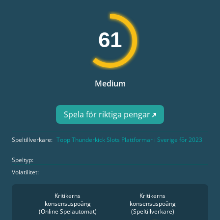
61
Medium
Spela för riktiga pengar
Speltillverkare:
Topp Thunderkick Slots Plattformar i Sverige för 2023
Speltyp:
Volatilitet:
Kritikerns
Kritikerns
konsensuspoäng
konsensuspoäng
(Online Spelautomat)
(Speltillverkare)