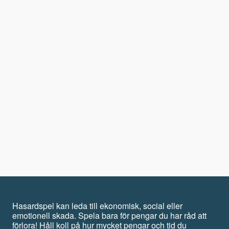
Hasardspel kan leda till ekonomisk, social eller
emotionell skada. Spela bara för pengar du har råd att
förlora! Håll koll på hur mycket pengar och tid du