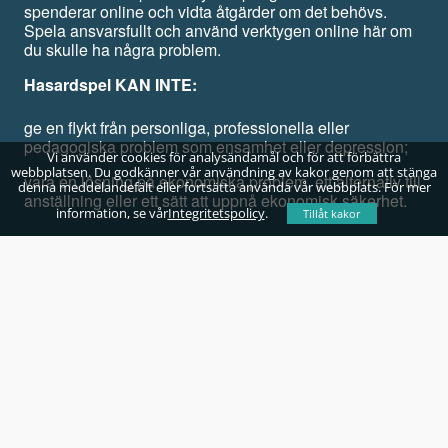
spenderar online och vidta åtgärder om det behövs.
Spela ansvarsfullt och använd verktygen online här om
du skulle ha några problem.
Hasardspel KAN INTE:
ge en flykt från personliga, professionella eller
pedagogiska problem som ensamhet eller depression;
Vi använder cookies för analysändamål och för att förbättra
webbplatsen. Du godkänner vår användning av kakor genom att stänga
vara en lösning på ekonomiska problem, ett alternativ till
denna meddelandefält eller fortsätta använda vår webbplats. För mer
anställning eller ett sätt att uppnå ekonomisk säkerhet.
information, se vår
Integritetspolicy
.
Tillåt kakor
Spela för skojs skull, inte för att vinna