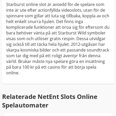
Starburst online slot är avsedd för de spelare som
inte är ute efter actionfyllda videoslots, utan för de
spinnare som gillar att luta sig tillbaka, koppla av och
helt enkelt snurra hjulen. Det finns inga
komplicerade funktioner att oroa sig för eftersom du
bara behöver vänta på att Starburst Wild symboler
visas som och utlöser gratis respin. Dessa utvidgar
sig också till att täcka hela hjulet. 2012-utgåvan har
skarpa kosmiska bilder och ett passande soundtrack
som tar dig med på ett roligt äventyr från denna
värld. Brukar måste nya spelare göra en insättning
på bara 100 kr på ett casino för att börja spela
online.
Relaterade NetEnt Slots Online
Spelautomater