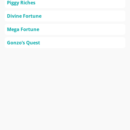
Piggy Riches
Divine Fortune
Mega Fortune
Gonzo’s Quest