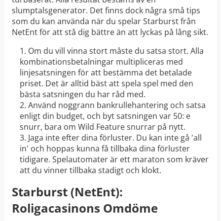
slumptalsgenerator. Det finns dock några små tips
som du kan använda när du spelar Starburst från
NetEnt för att stå dig bättre än att lyckas på lång sikt.
Om du vill vinna stort måste du satsa stort. Alla
kombinationsbetalningar multipliceras med
linjesatsningen för att bestämma det betalade
priset. Det är alltid bäst att spela spel med den
bästa satsningen du har råd med.
Använd noggrann bankrullehantering och satsa
enligt din budget, och byt satsningen var 50: e
snurr, bara om Wild Feature snurrar på nytt.
Jaga inte efter dina förluster. Du kan inte gå 'all
in' och hoppas kunna få tillbaka dina förluster
tidigare. Spelautomater är ett maraton som kräver
att du vinner tillbaka stadigt och klokt.
Starburst (NetEnt):
Roligacasinons Omdöme