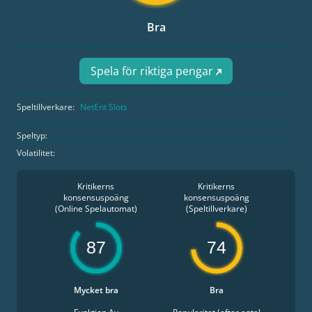
Bra
Spela för riktiga pengar
Speltillverkare:
NetEnt Slots
Speltyp:
Volatilitet:
Kritikerns
Kritikerns
konsensuspoäng
konsensuspoäng
(Online Spelautomat)
(Speltillverkare)
87
74
Mycket bra
Bra