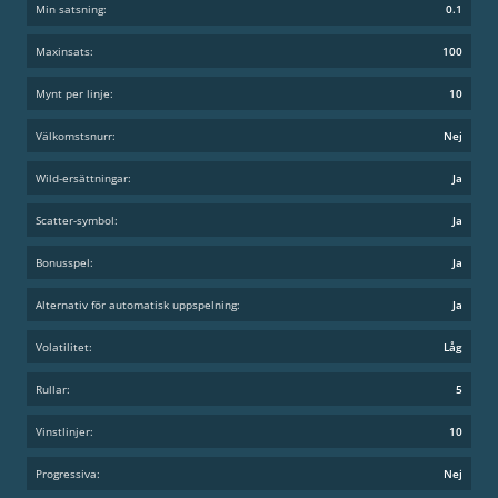
Min satsning:
0.1
Maxinsats:
100
Mynt per linje:
10
Välkomstsnurr:
Nej
Wild-ersättningar:
Ja
Scatter-symbol:
Ja
Bonusspel:
Ja
Alternativ för automatisk uppspelning:
Ja
Volatilitet:
Låg
Rullar:
5
Vinstlinjer:
10
Progressiva:
Nej