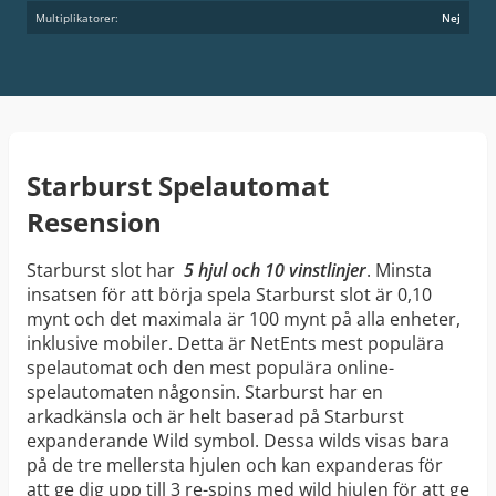
Multiplikatorer:
Nej
Starburst Spelautomat
Resension
Starburst slot har
5 hjul och 10 vinstlinjer
. Minsta
insatsen för att börja spela Starburst slot är 0,10
mynt och det maximala är 100 mynt på alla enheter,
inklusive mobiler. Detta är NetEnts mest populära
spelautomat och den mest populära online-
spelautomaten någonsin. Starburst har en
arkadkänsla och är helt baserad på Starburst
expanderande Wild symbol. Dessa wilds visas bara
på de tre mellersta hjulen och kan expanderas för
att ge dig upp till 3 re-spins med wild hjulen för att ge