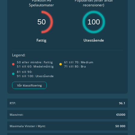
Funktion Av
Popularitet (efter antal
Spelautomater
recensioner)
50
100
Fattig
Utestående
Legend:
50 eller mindre: Fattig
61 till 70: Medium
51 till 60: Medelmåttig
71 till 80: Bra
81 till 90:
91 till 100: Utestående
Vår klassificering
RTP:
96.1
Maxvinst:
€5000
Maximala Vinster i Mynt:
50 000