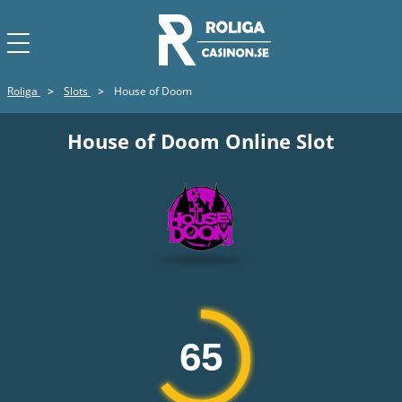
Roliga
>
Slots
>
House of Doom
House of Doom Online Slot
65