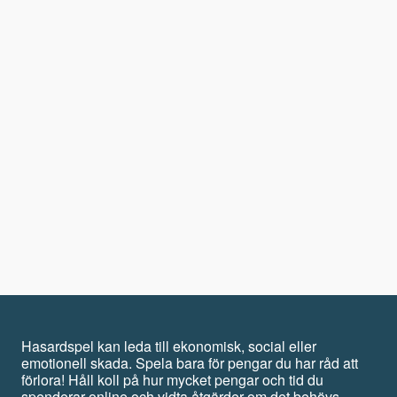
Hasardspel kan leda till ekonomisk, social eller
emotionell skada. Spela bara för pengar du har råd att
förlora! Håll koll på hur mycket pengar och tid du
spenderar online och vidta åtgärder om det behövs.