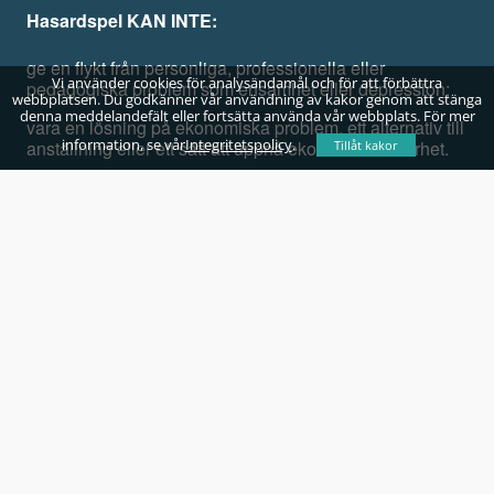
Hasardspel KAN INTE:
ge en flykt från personliga, professionella eller
Vi använder cookies för analysändamål och för att förbättra
pedagogiska problem som ensamhet eller depression;
webbplatsen. Du godkänner vår användning av kakor genom att stänga
denna meddelandefält eller fortsätta använda vår webbplats. För mer
vara en lösning på ekonomiska problem, ett alternativ till
information, se vår
Integritetspolicy
.
anställning eller ett sätt att uppnå ekonomisk säkerhet.
Tillåt kakor
Spela för skojs skull, inte för att vinna