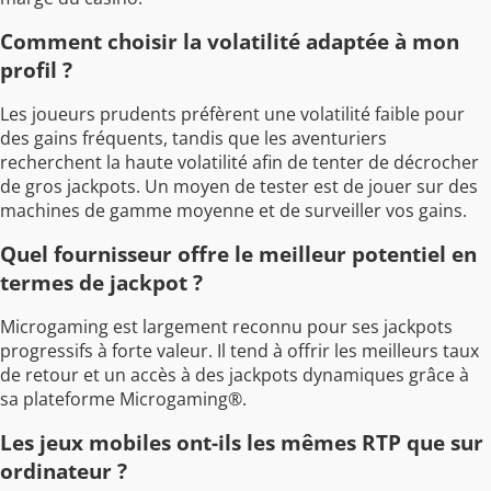
Comment choisir la volatilité adaptée à mon
profil ?
Les joueurs prudents préfèrent une volatilité faible pour
des gains fréquents, tandis que les aventuriers
recherchent la haute volatilité afin de tenter de décrocher
de gros jackpots. Un moyen de tester est de jouer sur des
machines de gamme moyenne et de surveiller vos gains.
Quel fournisseur offre le meilleur potentiel en
termes de jackpot ?
Microgaming est largement reconnu pour ses jackpots
progressifs à forte valeur. Il tend à offrir les meilleurs taux
de retour et un accès à des jackpots dynamiques grâce à
sa plateforme Microgaming®.
Les jeux mobiles ont-ils les mêmes RTP que sur
ordinateur ?