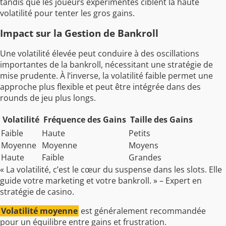
tandis que les joueurs expérimentés ciblent la haute
volatilité pour tenter les gros gains.
Impact sur la Gestion de Bankroll
Une volatilité élevée peut conduire à des oscillations
importantes de la bankroll, nécessitant une stratégie de
mise prudente. À l’inverse, la volatilité faible permet une
approche plus flexible et peut être intégrée dans des
rounds de jeu plus longs.
Volatilité
Fréquence des Gains
Taille des Gains
Faible
Haute
Petits
Moyenne
Moyenne
Moyens
Haute
Faible
Grandes
« La volatilité, c’est le cœur du suspense dans les slots. Elle
guide votre marketing et votre bankroll. » – Expert en
stratégie de casino.
Volatilité moyenne
est généralement recommandée
pour un équilibre entre gains et frustration.