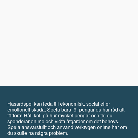
Hasardspel kan leda till ekonomisk, social eller
emotionell skada. Spela bara för pengar du har råd att
förlora! Håll koll på hur mycket pengar och tid du
spenderar online och vidta åtgärder om det behövs.
Spela ansvarsfullt och använd verktygen online här om
du skulle ha några problem.