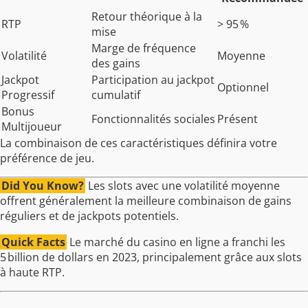
Retour théorique à la
RTP
> 95 %
mise
Marge de fréquence
Volatilité
Moyenne
des gains
Jackpot
Participation au jackpot
Optionnel
Progressif
cumulatif
Bonus
Fonctionnalités sociales
Présent
Multijoueur
La combinaison de ces caractéristiques définira votre
préférence de jeu.
Did You Know?
Les slots avec une volatilité moyenne
offrent généralement la meilleure combinaison de gains
réguliers et de jackpots potentiels.
Quick Facts
Le marché du casino en ligne a franchi les
5 billion de dollars en 2023, principalement grâce aux slots
à haute RTP.