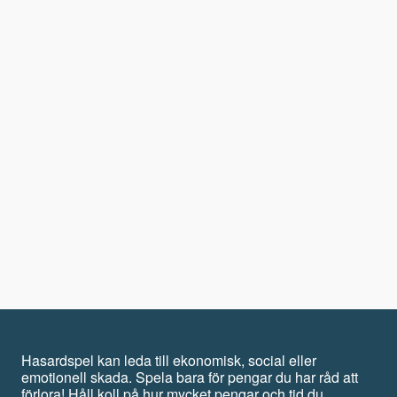
Hasardspel kan leda till ekonomisk, social eller
emotionell skada. Spela bara för pengar du har råd att
förlora! Håll koll på hur mycket pengar och tid du