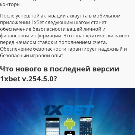
конторы.
После успешной активации аккаунта в мобильном
приложении 1xBet следующим шагом станет
обеспечение безопасности вашей личной и
финансовой информации. Этот шаг критически важен
перед началом ставок и пополнением счета.
Обеспечение безопасности гарантирует надежный и
безопасный игровой опыт.
Что нового в последней версии
1xbet v.254.5.0?