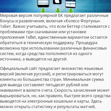
Мировая версия популярной БК предлагает различные
бонусы и развлечения, включая «Колесо Фортуны»
1хБет. Важно учитывать, что если беттер сталкивается с
проблемами при скачивании или установке
приложения 1xBet, единственным вариантом остается
обратиться в техническую поддержку. Процедура
возможна при использовании различных финансовых
систем, когда средства пополняются из одного
источника, а выводятся на другой.
Официальный сайт предлагает множество языковых
версий (включая русский), и регистрироваться могут
клиенты из большинства стран. Минимальная сумма
для вывода составляет пятьдесят рублей или
эквивалент в валюте счета. Скорость зачисления может
варьироваться, но, как правило, быстрее всего средства
выводятся на электронные кошельки и карты. Здесь
можно открыть статистику и результаты матчей,