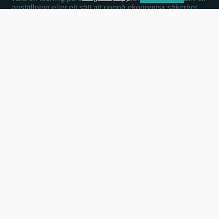
anställning eller ett sätt att uppnå ekonomisk säkerhet.
Spela för skojs skull, inte för att vinna
När det roliga slutar SLUTA