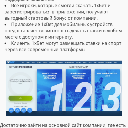
Все игроки, которые смогли скачать 1хБет и
зарегистрироваться в приложении, получают
выгодный стартовый бонус от компании.
Приложение 1xBet для мобильных устройств
предоставляет возможность делать ставки в любом
месте с доступом к интернету.
Клиенты 1xБет могут размещать ставки на спорт
через все современные платформы.
Достаточно зайти на основной сайт компании, где есть