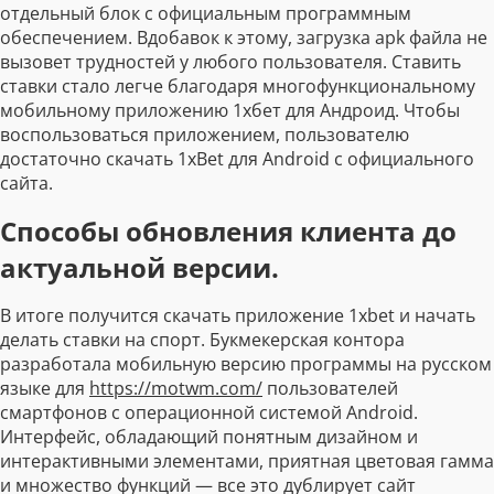
отдельный блок с официальным программным
обеспечением. Вдобавок к этому, загрузка apk файла не
вызовет трудностей у любого пользователя. Ставить
ставки стало легче благодаря многофункциональному
мобильному приложению 1хбет для Андроид. Чтобы
воспользоваться приложением, пользователю
достаточно скачать 1xBet для Android с официального
сайта.
Способы обновления клиента до
актуальной версии.
В итоге получится скачать приложение 1xbet и начать
делать ставки на спорт. Букмекерская контора
разработала мобильную версию программы на русском
языке для
https://motwm.com/
пользователей
смартфонов с операционной системой Android.
Интерфейс, обладающий понятным дизайном и
интерактивными элементами, приятная цветовая гамма
и множество функций — все это дублирует сайт