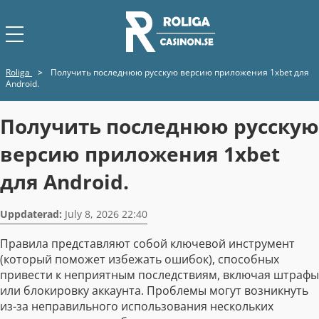
Roliga
>
Получить последнюю русскую версию приложения 1xbet для
Android.
Получить последнюю русскую
версию приложения 1xbet
для Android.
Uppdaterad:
July 8, 2026 22:40
Правила представляют собой ключевой инструмент
(который поможет избежать ошибок), способных
привести к неприятным последствиям, включая штрафы
или блокировку аккаунта. Проблемы могут возникнуть
из-за неправильного использования нескольких