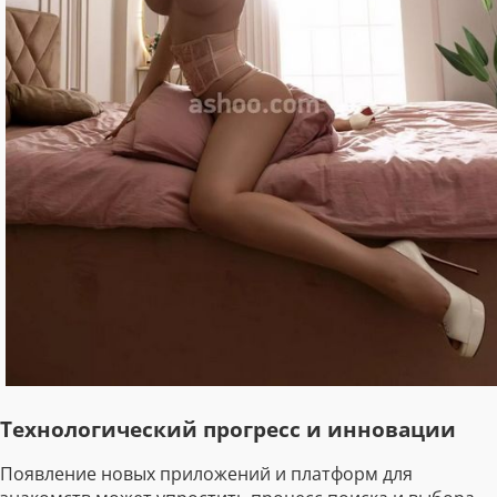
Технологический прогресс и инновации
Появление новых приложений и платформ для