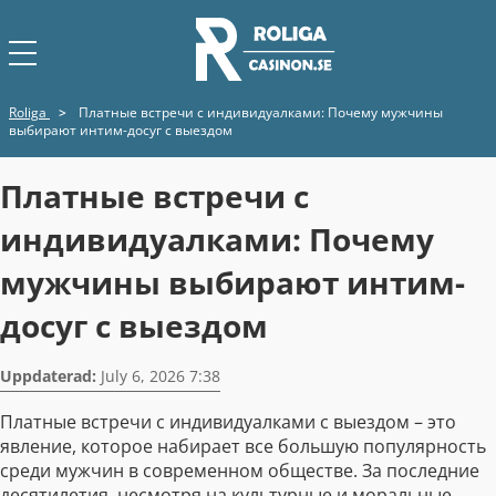
Roliga
>
Платные встречи с индивидуалками: Почему мужчины
выбирают интим-досуг с выездом
Платные встречи с
индивидуалками: Почему
мужчины выбирают интим-
досуг с выездом
Uppdaterad:
July 6, 2026 7:38
Платные встречи с индивидуалками с выездом – это
явление, которое набирает все большую популярность
среди мужчин в современном обществе. За последние
десятилетия, несмотря на культурные и моральные