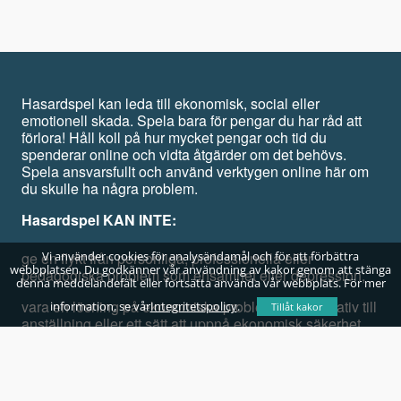
Hasardspel kan leda till ekonomisk, social eller
emotionell skada. Spela bara för pengar du har råd att
förlora! Håll koll på hur mycket pengar och tid du
spenderar online och vidta åtgärder om det behövs.
Spela ansvarsfullt och använd verktygen online här om
du skulle ha några problem.
Hasardspel KAN INTE:
ge en flykt från personliga, professionella eller
Vi använder cookies för analysändamål och för att förbättra
webbplatsen. Du godkänner vår användning av kakor genom att stänga
pedagogiska problem som ensamhet eller depression;
denna meddelandefält eller fortsätta använda vår webbplats. För mer
vara en lösning på ekonomiska problem, ett alternativ till
information, se vår
Integritetspolicy
.
Tillåt kakor
anställning eller ett sätt att uppnå ekonomisk säkerhet.