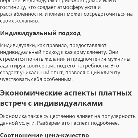
персоне. Индивидуалка приезжает домой или в
гостиницу, что создает атмосферу уюта и
расслабленности, и клиент может сосредоточиться на
своих желаниях.
Индивидуальный подход
Индивидуалки, как правило, предоставляют
индивидуальный подход к каждому клиенту. Они
стремятся понять желания и предпочтения мужчины,
адаптируя свой сервис под его потребности. Это
создает уникальный опыт, позволяющий клиенту
чувствовать себя особенным.
Экономические аспекты платных
встреч с индивидуалками
Экономика также существенно влияет на популярность
данной услуги. Разберем этот аспект подробнее.
Соотношение цена-качество