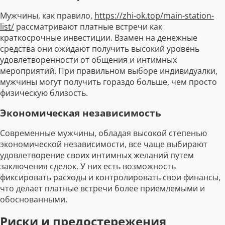
Мужчины, как правило,
https://zhi-ok.top/main-station-
list/
рассматривают платные встречи как
краткосрочные инвестиции. Взамен на денежные
средства они ожидают получить высокий уровень
удовлетворенности от общения и интимных
мероприятий. При правильном выборе индивидуалки,
мужчины могут получить гораздо больше, чем просто
физическую близость.
Экономическая независимость
Современные мужчины, обладая высокой степенью
экономической независимости, все чаще выбирают
удовлетворение своих интимных желаний путем
заключения сделок. У них есть возможность
фиксировать расходы и контролировать свои финансы,
что делает платные встречи более приемлемыми и
обоснованными.
Риски и предостережения