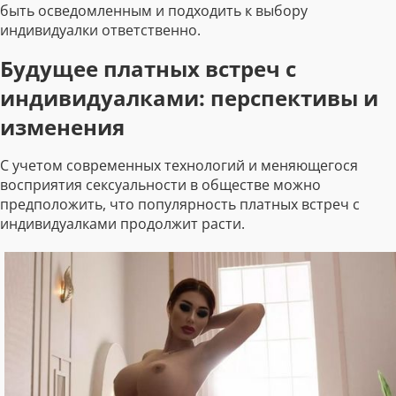
быть осведомленным и подходить к выбору
индивидуалки ответственно.
Будущее платных встреч с
индивидуалками: перспективы и
изменения
С учетом современных технологий и меняющегося
восприятия сексуальности в обществе можно
предположить, что популярность платных встреч с
индивидуалками продолжит расти.