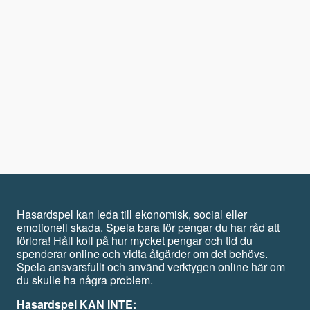
Hasardspel kan leda till ekonomisk, social eller
emotionell skada. Spela bara för pengar du har råd att
förlora! Håll koll på hur mycket pengar och tid du
spenderar online och vidta åtgärder om det behövs.
Spela ansvarsfullt och använd verktygen online här om
du skulle ha några problem.
Hasardspel KAN INTE: