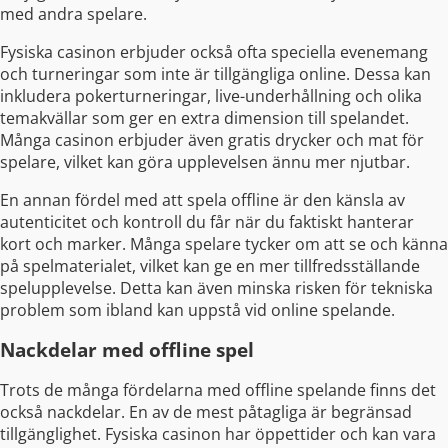
med andra spelare.
Fysiska casinon erbjuder också ofta speciella evenemang
och turneringar som inte är tillgängliga online. Dessa kan
inkludera pokerturneringar, live-underhållning och olika
temakvällar som ger en extra dimension till spelandet.
Många casinon erbjuder även gratis drycker och mat för
spelare, vilket kan göra upplevelsen ännu mer njutbar.
En annan fördel med att spela offline är den känsla av
autenticitet och kontroll du får när du faktiskt hanterar
kort och marker. Många spelare tycker om att se och känna
på spelmaterialet, vilket kan ge en mer tillfredsställande
spelupplevelse. Detta kan även minska risken för tekniska
problem som ibland kan uppstå vid online spelande.
Nackdelar med offline spel
Trots de många fördelarna med offline spelande finns det
också nackdelar. En av de mest påtagliga är begränsad
tillgänglighet. Fysiska casinon har öppettider och kan vara