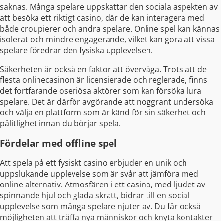
saknas. Många spelare uppskattar den sociala aspekten av
att besöka ett riktigt casino, där de kan interagera med
både croupierer och andra spelare. Online spel kan kännas
isolerat och mindre engagerande, vilket kan göra att vissa
spelare föredrar den fysiska upplevelsen.
Säkerheten är också en faktor att överväga. Trots att de
flesta onlinecasinon är licensierade och reglerade, finns
det fortfarande oseriösa aktörer som kan försöka lura
spelare. Det är därför avgörande att noggrant undersöka
och välja en plattform som är känd för sin säkerhet och
pålitlighet innan du börjar spela.
Fördelar med offline spel
Att spela på ett fysiskt casino erbjuder en unik och
uppslukande upplevelse som är svår att jämföra med
online alternativ. Atmosfären i ett casino, med ljudet av
spinnande hjul och glada skratt, bidrar till en social
upplevelse som många spelare njuter av. Du får också
möjligheten att träffa nya människor och knyta kontakter