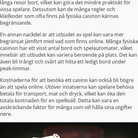
långa resor bort, vilket kan göra det mindre praktiskt för
vissa spelare. Dessutom kan de många regler och
klädkoder som ofta finns på fysiska casinon kännas
begränsande.
En annan nackdel är att utbudet av spel kan vara mer
begränsat jämfört med vad som finns online. Många fysiska
casinon har ett visst antal bord och spelautomater, vilket
innebär att utbudet kan variera beroende på plats. Det kan
även bli trångt och svårt att hitta ett ledigt bord under
peak-timmar.
Kostnaderna för att besöka ett casino kan också bli högre
än att spela online. Utöver insatserna kan spelare behöva
betala för transport, mat och dryck, vilket kan öka den
totala kostnaden för en spelkväll. Detta kan vara en
avskräckande faktor för många som vill hålla sina utgifter
nere.