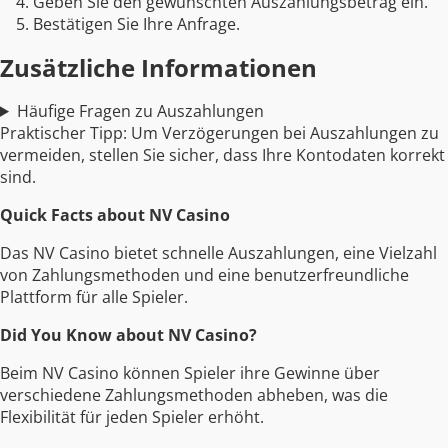
Geben Sie den gewünschten Auszahlungsbetrag ein.
Bestätigen Sie Ihre Anfrage.
Zusätzliche Informationen
Häufige Fragen zu Auszahlungen
Praktischer Tipp: Um Verzögerungen bei Auszahlungen zu
vermeiden, stellen Sie sicher, dass Ihre Kontodaten korrekt
sind.
Quick Facts about NV Casino
Das NV Casino bietet schnelle Auszahlungen, eine Vielzahl
von Zahlungsmethoden und eine benutzerfreundliche
Plattform für alle Spieler.
Did You Know about NV Casino?
Beim NV Casino können Spieler ihre Gewinne über
verschiedene Zahlungsmethoden abheben, was die
Flexibilität für jeden Spieler erhöht.