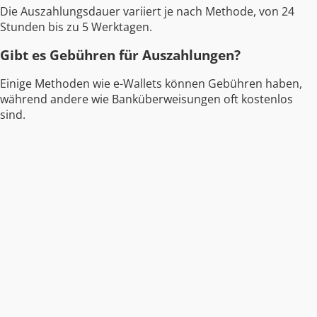
Die Auszahlungsdauer variiert je nach Methode, von 24
Stunden bis zu 5 Werktagen.
Gibt es Gebühren für Auszahlungen?
Einige Methoden wie e-Wallets können Gebühren haben,
während andere wie Banküberweisungen oft kostenlos
sind.