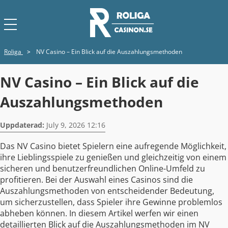
Roliga
>
NV Casino – Ein Blick auf die Auszahlungsmethoden
NV Casino – Ein Blick auf die
Auszahlungsmethoden
Uppdaterad:
July 9, 2026 12:16
Das NV Casino bietet Spielern eine aufregende Möglichkeit,
ihre Lieblingsspiele zu genießen und gleichzeitig von einem
sicheren und benutzerfreundlichen Online-Umfeld zu
profitieren. Bei der Auswahl eines Casinos sind die
Auszahlungsmethoden von entscheidender Bedeutung,
um sicherzustellen, dass Spieler ihre Gewinne problemlos
abheben können. In diesem Artikel werfen wir einen
detaillierten Blick auf die Auszahlungsmethoden im
NV