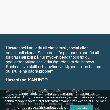
Hasardspel kan leda till ekonomisk, social eller
emotionell skada. Spela bara för pengar du har råd att
förlora! Håll koll på hur mycket pengar och tid du
spenderar online och vidta åtgärder om det behövs.
Spela ansvarsfullt och använd verktygen online här om
du skulle ha några problem.
Hasardspel KAN INTE:
ge en flykt från personliga, professionella eller
Vi använder cookies för analysändamål och för att förbättra
pedagogiska problem som ensamhet eller depression;
webbplatsen. Du godkänner vår användning av kakor genom att stänga
denna meddelandefält eller fortsätta använda vår webbplats. För mer
vara en lösning på ekonomiska problem, ett alternativ till
information, se vår
Integritetspolicy
.
anställning eller ett sätt att uppnå ekonomisk säkerhet.
Tillåt kakor