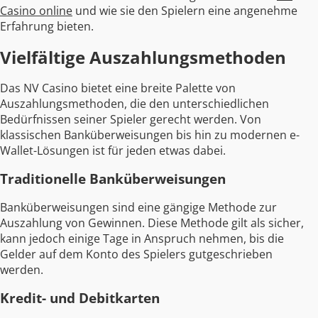
Casino online
und wie sie den Spielern eine angenehme
Erfahrung bieten.
Vielfältige Auszahlungsmethoden
Das NV Casino bietet eine breite Palette von
Auszahlungsmethoden, die den unterschiedlichen
Bedürfnissen seiner Spieler gerecht werden. Von
klassischen Banküberweisungen bis hin zu modernen e-
Wallet-Lösungen ist für jeden etwas dabei.
Traditionelle Banküberweisungen
Banküberweisungen sind eine gängige Methode zur
Auszahlung von Gewinnen. Diese Methode gilt als sicher,
kann jedoch einige Tage in Anspruch nehmen, bis die
Gelder auf dem Konto des Spielers gutgeschrieben
werden.
Kredit- und Debitkarten