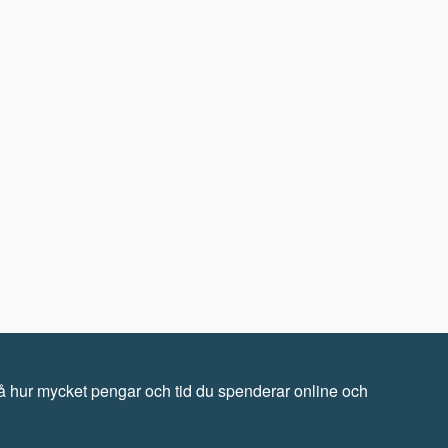
 på hur mycket pengar och tid du spenderar online och