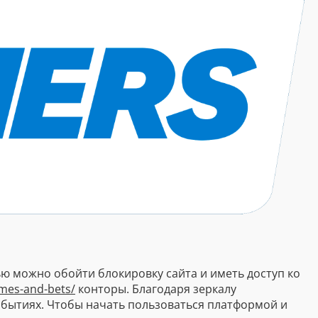
ью можно обойти блокировку сайта и иметь доступ ко
omes-and-bets/
конторы. Благодаря зеркалу
обытиях. Чтобы начать пользоваться платформой и