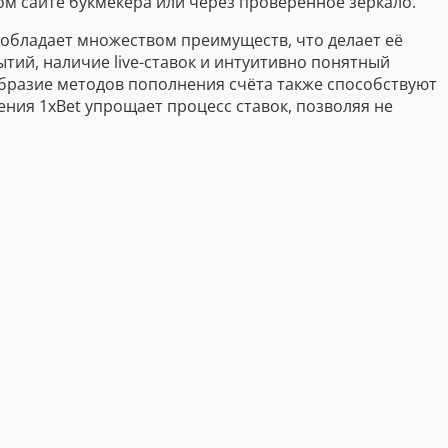
м сайте букмекера или через проверенное зеркало.
 обладает множеством преимуществ, что делает её
ий, наличие live-ставок и интуитивно понятный
образие методов пополнения счёта также способствуют
ия 1xBet упрощает процесс ставок, позволяя не