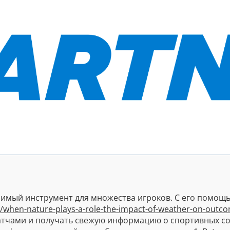
енимый инструмент для множества игроков. С его помощ
z/when-nature-plays-a-role-the-impact-of-weather-on-outc
 матчами и получать свежую информацию о спортивных с