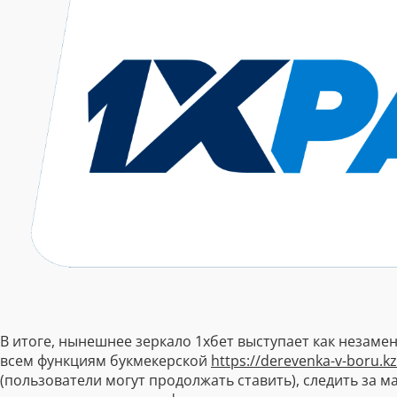
В итоге, нынешнее зеркало 1хбет выступает как незам
всем функциям букмекерской
https://derevenka-v-boru.k
(пользователи могут продолжать ставить), следить за