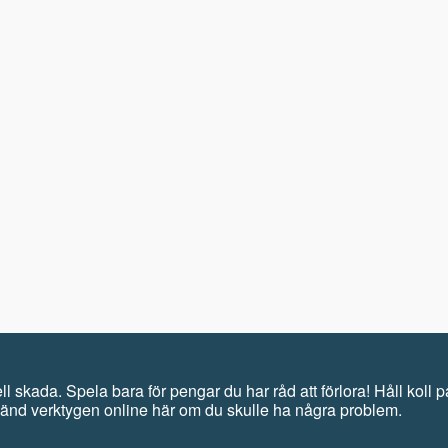
ll skada. Spela bara för pengar du har råd att förlora! Håll koll
vänd verktygen online här om du skulle ha några problem.