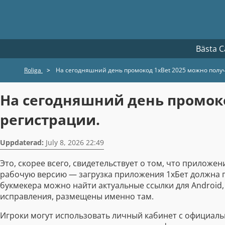
Bästa C
Roliga
>
На сегодняшний день промокод 1xBet 2025 можно получ
На сегодняшний день промоко
регистрации.
Uppdaterad:
July 8, 2026 22:49
Это, скорее всего, свидетельствует о том, что прилож
рабочую версию — загрузка приложения 1хБет должна п
букмекера можно найти актуальные ссылки для Android,
исправления, размещены именно там.
Игроки могут использовать личный кабинет с официальн