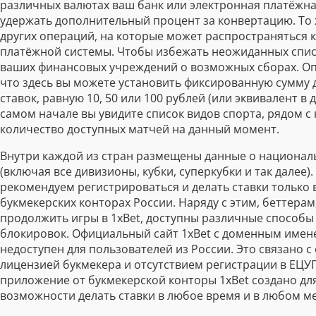
различных валютах ваш банк или электронная платёжна
удержать дополнительный процент за конвертацию. То 
других операций, на которые может распространяться 
платёжной системы. Чтобы избежать неожиданных спис
ваших финансовых учреждений о возможных сборах. Оп
что здесь вы можете установить фиксированную сумму 
ставок, равную 10, 50 или 100 рублей (или эквивалент в 
самом начале вы увидите список видов спорта, рядом с
количество доступных матчей на данный момент.
Внутри каждой из стран размещены данные о национал
(включая все дивизионы, кубки, суперкубки и так далее)
рекомендуем регистрироваться и делать ставки только 
букмекерских конторах России. Наряду с этим, беттер
продолжить игры в 1xBet, доступны различные способы
блокировок. Официальный сайт 1xBet с доменным име
недоступен для пользователей из России. Это связано 
лицензией букмекера и отсутствием регистрации в ЕЦУ
приложение от букмекерской конторы 1xBet создано дл
возможности делать ставки в любое время и в любом ме