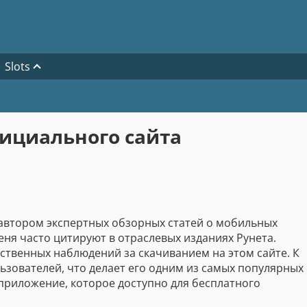
Slots
фициального сайта
м автором экспертных обзорных статей о мобильных
еня часто цитируют в отраслевых изданиях Рунета.
бственных наблюдений за скачиванием на этом сайте.
К
ьзователей, что делает его одним из самых популярных
 приложение, которое доступно для бесплатного