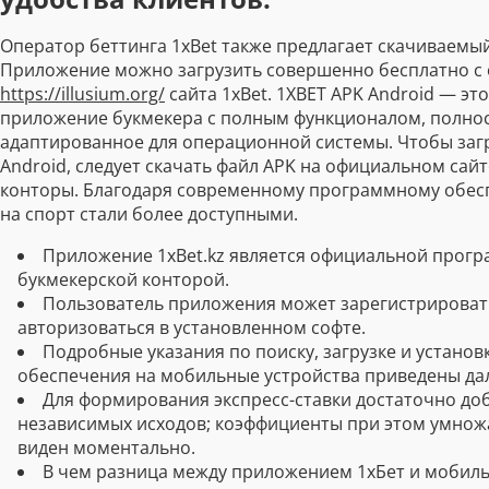
Оператор беттинга 1xBet также предлагает скачиваемый
Приложение можно загрузить совершенно бесплатно с
https://illusium.org/
сайта 1xBet. 1XBET APK Android — э
приложение букмекера с полным функционалом, полно
адаптированное для операционной системы. Чтобы загр
Android, следует скачать файл APK на официальном сай
конторы. Благодаря современному программному обес
на спорт стали более доступными.
Приложение 1xBet.kz является официальной прогр
букмекерской конторой.
Пользователь приложения может зарегистрироват
авторизоваться в установленном софте.
Подробные указания по поиску, загрузке и устано
обеспечения на мобильные устройства приведены дале
Для формирования экспресс-ставки достаточно до
независимых исходов; коэффициенты при этом умножа
виден моментально.
В чем разница между приложением 1хБет и мобил