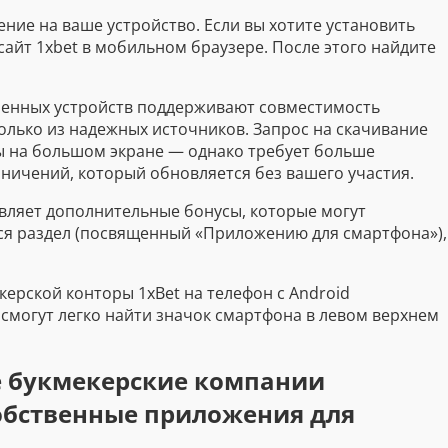
ние на ваше устройство. Если вы хотите установить
сайт 1xbet в мобильном браузере. После этого найдите
еменных устройств поддерживают совместимость
лько из надежных источников. Запрос на скачивание
ты на большом экране — однако требует больше
ничений, который обновляется без вашего участия.
авляет дополнительные бонусы, которые могут
тся раздел (посвященный «Приложению для смартфона»),
ерской конторы 1xBet на телефон с Android
смогут легко найти значок смартфона в левом верхнем
е букмекерские компании
собственные приложения для