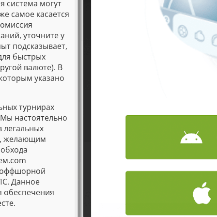
я система могут
же самое касается
комиссия
аний, уточните у
ыт подсказывает,
для быстрых
другой валюте). В
 которым указано
ьных турнирах
. Мы настоятельно
в легальных
ам, желающим
 обхода
нем.com
с оффшорной
ПС. Данное
я обеспечения
сте.