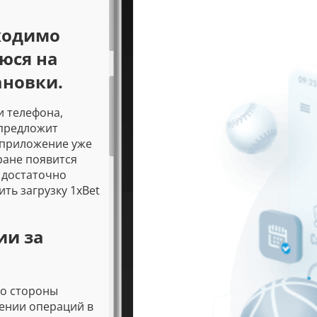
бходимо
юся на
ановки.
и телефона,
 предложит
 приложение уже
ране появится
 достаточно
ть загрузку 1xBet
ии за
со стороны
ении операций в