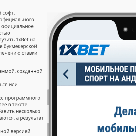
 софт.
 официального
то официальное
стью
узить 1xBet на
те букмекерской
печению ставки
аммой, созданной
ься или
вке программного
е в тексте.
бавить несколько
ются, а результат
ьной версией