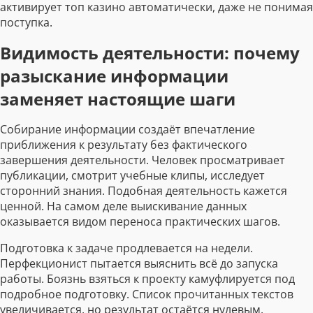
активирует топ казино автоматически, даже не понимая
поступка.
Видимость деятельности: почему
разыскание информации
заменяет настоящие шаги
Собирание информации создаёт впечатление
приближения к результату без фактического
завершения деятельности. Человек просматривает
публикации, смотрит учебные клипы, исследует
сторонний знания. Подобная деятельность кажется
ценной. На самом деле выискивание данных
оказывается видом переноса практических шагов.
Подготовка к задаче продлевается на недели.
Перфекционист пытается выяснить всё до запуска
работы. Боязнь взяться к проекту камуфлируется под
подробное подготовку. Список прочитанных текстов
увеличивается, но результат остаётся нулевым.