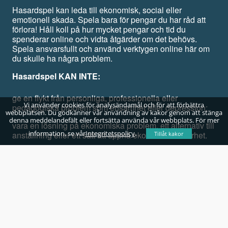
Hasardspel kan leda till ekonomisk, social eller
emotionell skada. Spela bara för pengar du har råd att
förlora! Håll koll på hur mycket pengar och tid du
spenderar online och vidta åtgärder om det behövs.
Spela ansvarsfullt och använd verktygen online här om
du skulle ha några problem.
Hasardspel KAN INTE:
ge en flykt från personliga, professionella eller
Vi använder cookies för analysändamål och för att förbättra
pedagogiska problem som ensamhet eller depression;
webbplatsen. Du godkänner vår användning av kakor genom att stänga
denna meddelandefält eller fortsätta använda vår webbplats. För mer
vara en lösning på ekonomiska problem, ett alternativ till
information, se vår
Integritetspolicy
.
anställning eller ett sätt att uppnå ekonomisk säkerhet.
Tillåt kakor