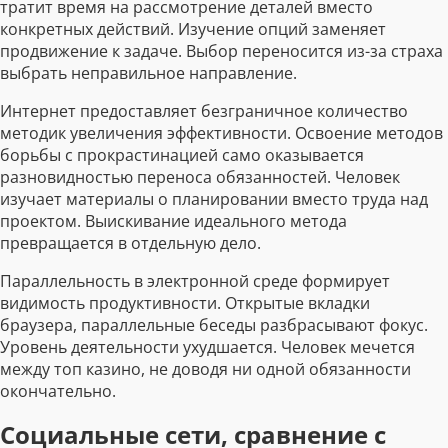
тратит время на рассмотрение деталей вместо
конкретных действий. Изучение опций заменяет
продвижение к задаче. Выбор переносится из-за страха
выбрать неправильное направление.
Интернет предоставляет безграничное количество
методик увеличения эффективности. Освоение методов
борьбы с прокрастинацией само оказывается
разновидностью переноса обязанностей. Человек
изучает материалы о планировании вместо труда над
проектом. Выискивание идеального метода
превращается в отдельную дело.
Параллельность в электронной среде формирует
видимость продуктивности. Открытые вкладки
браузера, параллельные беседы разбрасывают фокус.
Уровень деятельности ухудшается. Человек мечется
между топ казино, не доводя ни одной обязанности
окончательно.
Социальные сети, сравнение с