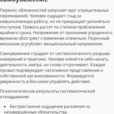
Перенос обязанностей запускает круг отрицательных
переживаний. Человек ощущает стыд за
невыполненную работу, но не прекращает уклоняться
поступков. Тревога растёт по степени приближения
крайнего срока. Напряжение от признания упущенного
времени обостряет стремление отвлечься. Порочный
механизм усугубляет эмоциональный напряжение.
Самоуважение страдает от систематического разрыва
намерений и практики. Человек клянётся себе начать
деятельность завтра, но снова отсрочивает. Каждая
провал подтверждает негативное представление о
собственной организованности. Формируется
уверенность в бессилии управлять действия.
Психологические результаты систематической
откладывания:
Беспрестанное ощущение раскаяния за
незавершённые обязательства