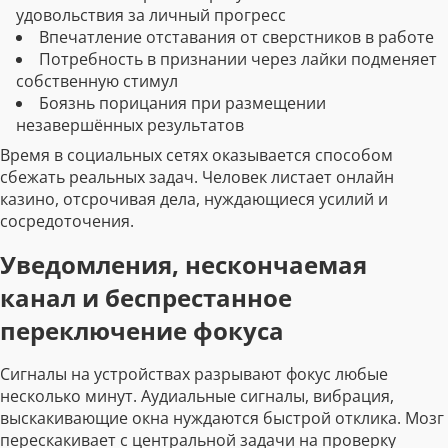
удовольствия за личный прогресс
Впечатление отставания от сверстников в работе
Потребность в признании через лайки подменяет
собственную стимул
Боязнь порицания при размещении
незавершённых результатов
Время в социальных сетях оказывается способом
сбежать реальных задач. Человек листает онлайн
казино, отсрочивая дела, нуждающиеся усилий и
сосредоточения.
Уведомления, нескончаемая
канал и беспрестанное
переключение фокуса
Сигналы на устройствах разрывают фокус любые
несколько минут. Аудиальные сигналы, вибрация,
выскакивающие окна нуждаются быстрой отклика. Мозг
перескакивает с центральной задачи на проверку