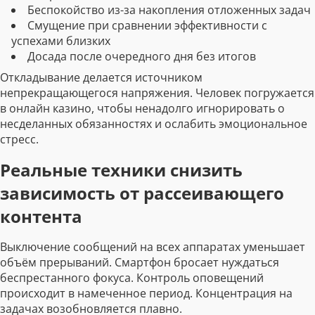
Беспокойство из-за накопления отложенных задач
Смущение при сравнении эффективности с
успехами близких
Досада после очередного дня без итогов
Откладывание делается источником
непрекращающегося напряжения. Человек погружается
в онлайн казино, чтобы ненадолго игнорировать о
несделанных обязанностях и ослабить эмоциональное
стресс.
Реальные техники снизить
зависимость от рассеивающего
контента
Выключение сообщений на всех аппаратах уменьшает
объём прерываний. Смартфон бросает нуждаться
беспрестанного фокуса. Контроль оповещений
происходит в намеченное период. Концентрация на
задачах возобновляется плавно.