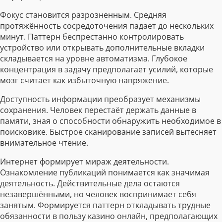
Фокус становится разрозненным. Средняя
протяжённость сосредоточения падает до нескольких
минут. Паттерн беспрестанно контролировать
устройство или открывать дополнительные вкладки
складывается на уровне автоматизма. Глубокое
концентрация в задачу предполагает усилий, которые
мозг считает как избыточную напряжение.
Доступность информации преобразует механизмы
сохранения. Человек перестаёт держать данные в
памяти, зная о способности обнаружить необходимое в
поисковике. Быстрое сканирование записей вытесняет
внимательное чтение.
Интернет формирует мираж деятельности.
Ознакомление публикаций понимается как значимая
деятельность. Действительные дела остаются
незавершёнными, но человек воспринимает себя
занятым. Формируется паттерн откладывать трудные
обязанности в пользу казино онлайн, предполагающих