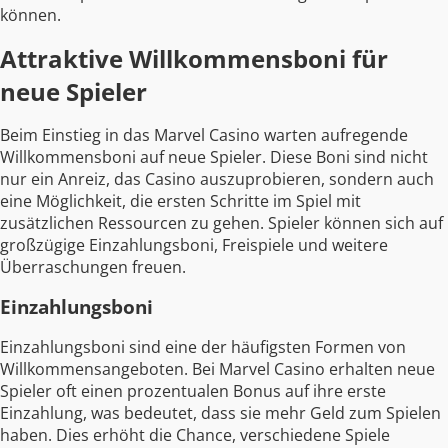
können.
Attraktive Willkommensboni für
neue Spieler
Beim Einstieg in das Marvel Casino warten aufregende
Willkommensboni auf neue Spieler. Diese Boni sind nicht
nur ein Anreiz, das Casino auszuprobieren, sondern auch
eine Möglichkeit, die ersten Schritte im Spiel mit
zusätzlichen Ressourcen zu gehen. Spieler können sich auf
großzügige Einzahlungsboni, Freispiele und weitere
Überraschungen freuen.
Einzahlungsboni
Einzahlungsboni sind eine der häufigsten Formen von
Willkommensangeboten. Bei Marvel Casino erhalten neue
Spieler oft einen prozentualen Bonus auf ihre erste
Einzahlung, was bedeutet, dass sie mehr Geld zum Spielen
haben. Dies erhöht die Chance, verschiedene Spiele