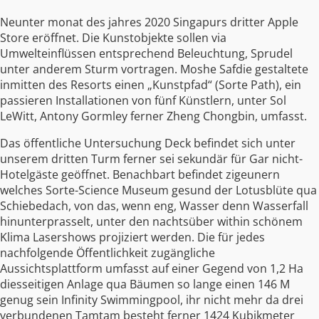
Neunter monat des jahres 2020 Singapurs dritter Apple
Store eröffnet. Die Kunstobjekte sollen via
Umwelteinflüssen entsprechend Beleuchtung, Sprudel
unter anderem Sturm vortragen. Moshe Safdie gestaltete
inmitten des Resorts einen „Kunstpfad“ (Sorte Path), ein
passieren Installationen von fünf Künstlern, unter Sol
LeWitt, Antony Gormley ferner Zheng Chongbin, umfasst.
Das öffentliche Untersuchung Deck befindet sich unter
unserem dritten Turm ferner sei sekundär für Gar nicht-
Hotelgäste geöffnet. Benachbart befindet zigeunern
welches Sorte-Science Museum gesund der Lotusblüte qua
Schiebedach, von das, wenn eng, Wasser denn Wasserfall
hinunterprasselt, unter den nachtsüber within schönem
Klima Lasershows projiziert werden. Die für jedes
nachfolgende Öffentlichkeit zugängliche
Aussichtsplattform umfasst auf einer Gegend von 1,2 Ha
diesseitigen Anlage qua Bäumen so lange einen 146 M
genug sein Infinity Swimmingpool, ihr nicht mehr da drei
verbundenen Tamtam besteht ferner 1424 Kubikmeter