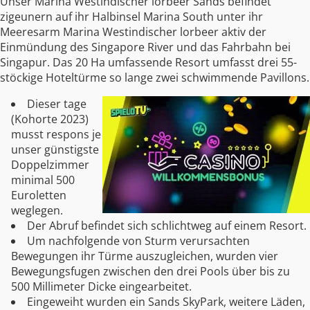
Unser Marina Westindischer lorbeer Sands befindet
zigeunern auf ihr Halbinsel Marina South unter ihr
Meeresarm Marina Westindischer lorbeer aktiv der
Einmündung des Singapore River und das Fahrbahn bei
Singapur. Das 20 Ha umfassende Resort umfasst drei 55-
stöckige Hoteltürme so lange zwei schwimmende Pavillons.
Dieser tage
(Kohorte 2023)
musst respons je
unser günstigste
Doppelzimmer
minimal 500
Euroletten
weglegen.
Der Abruf befindet sich schlichtweg auf einem Resort.
Um nachfolgende von Sturm verursachten
Bewegungen ihr Türme auszugleichen, wurden vier
Bewegungsfugen zwischen den drei Pools über bis zu
500 Millimeter Dicke eingearbeitet.
Eingeweiht wurden ein Sands SkyPark, weitere Läden,