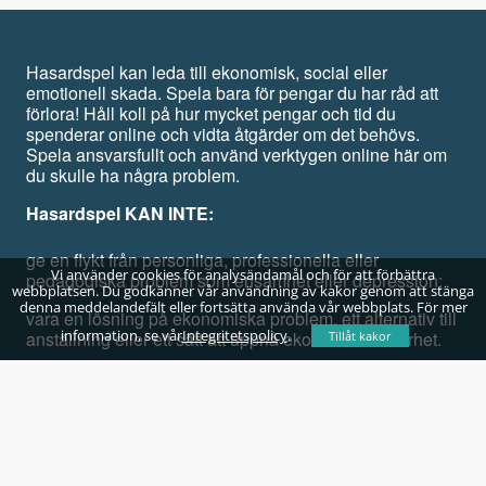
Hasardspel kan leda till ekonomisk, social eller
emotionell skada. Spela bara för pengar du har råd att
förlora! Håll koll på hur mycket pengar och tid du
spenderar online och vidta åtgärder om det behövs.
Spela ansvarsfullt och använd verktygen online här om
du skulle ha några problem.
Hasardspel KAN INTE:
ge en flykt från personliga, professionella eller
Vi använder cookies för analysändamål och för att förbättra
pedagogiska problem som ensamhet eller depression;
webbplatsen. Du godkänner vår användning av kakor genom att stänga
denna meddelandefält eller fortsätta använda vår webbplats. För mer
vara en lösning på ekonomiska problem, ett alternativ till
information, se vår
Integritetspolicy
.
anställning eller ett sätt att uppnå ekonomisk säkerhet.
Tillåt kakor