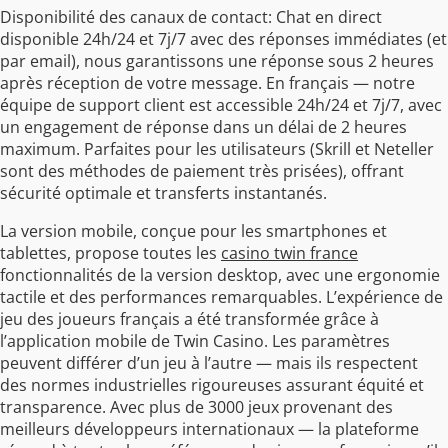
Disponibilité des canaux de contact: Chat en direct
disponible 24h/24 et 7j/7 avec des réponses immédiates (et
par email), nous garantissons une réponse sous 2 heures
après réception de votre message. En français — notre
équipe de support client est accessible 24h/24 et 7j/7, avec
un engagement de réponse dans un délai de 2 heures
maximum. Parfaites pour les utilisateurs (Skrill et Neteller
sont des méthodes de paiement très prisées), offrant
sécurité optimale et transferts instantanés.
La version mobile, conçue pour les smartphones et
tablettes, propose toutes les
casino twin france
fonctionnalités de la version desktop, avec une ergonomie
tactile et des performances remarquables. L’expérience de
jeu des joueurs français a été transformée grâce à
l’application mobile de Twin Casino. Les paramètres
peuvent différer d’un jeu à l’autre — mais ils respectent
des normes industrielles rigoureuses assurant équité et
transparence. Avec plus de 3000 jeux provenant des
meilleurs développeurs internationaux — la plateforme