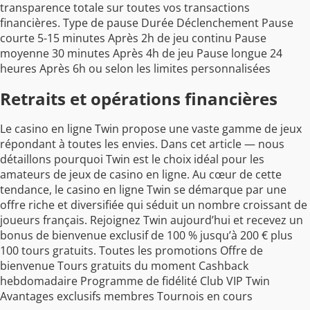
Oui, nos outils de jeu responsable vous permettent de faire
une pause à tout moment. Vous pouvez ainsi profiter de
vos gains rapidement et sans tracas, avec la garantie d’une
transparence totale sur toutes vos transactions
financières. Type de pause Durée Déclenchement Pause
courte 5-15 minutes Après 2h de jeu continu Pause
moyenne 30 minutes Après 4h de jeu Pause longue 24
heures Après 6h ou selon les limites personnalisées
Retraits et opérations financières
Le casino en ligne Twin propose une vaste gamme de jeux
répondant à toutes les envies. Dans cet article — nous
détaillons pourquoi Twin est le choix idéal pour les
amateurs de jeux de casino en ligne. Au cœur de cette
tendance, le casino en ligne Twin se démarque par une
offre riche et diversifiée qui séduit un nombre croissant de
joueurs français. Rejoignez Twin aujourd’hui et recevez un