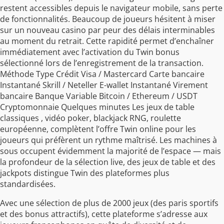
collection de Twin représente un véritable terrain de jeux
pour les passionnés. Quel est le montant minimum requis
pour bénéficier du bonus? En 2026, le marché français du
jeu en ligne se chiffrera à…
Le menu (la caisse), le chat et l’intégralité du catalogue
restent accessibles depuis le navigateur mobile, sans perte
de fonctionnalités. Beaucoup de joueurs hésitent à miser
sur un nouveau casino par peur des délais interminables
au moment du retrait. Cette rapidité permet d’enchaîner
immédiatement avec l’activation du Twin bonus
sélectionné lors de l’enregistrement de la transaction.
Méthode Type Crédit Visa / Mastercard Carte bancaire
Instantané Skrill / Neteller E-wallet Instantané Virement
bancaire Banque Variable Bitcoin / Ethereum / USDT
Cryptomonnaie Quelques minutes Les jeux de table
classiques , vidéo poker, blackjack RNG, roulette
européenne, complètent l’offre Twin online pour les
joueurs qui préfèrent un rythme maîtrisé. Les machines à
sous occupent évidemment la majorité de l’espace — mais
la profondeur de la sélection live, des jeux de table et des