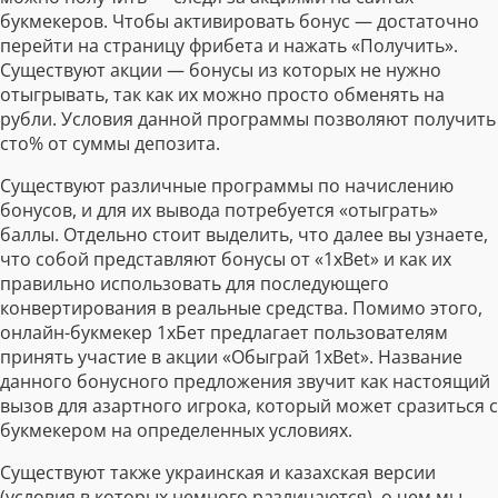
букмекеров. Чтобы активировать бонус — достаточно
перейти на страницу фрибета и нажать «Получить».
Существуют акции — бонусы из которых не нужно
отыгрывать, так как их можно просто обменять на
рубли. Условия данной программы позволяют получить
сто% от суммы депозита.
Существуют различные программы по начислению
бонусов, и для их вывода потребуется «отыграть»
баллы. Отдельно стоит выделить, что далее вы узнаете,
что собой представляют бонусы от «1xBet» и как их
правильно использовать для последующего
конвертирования в реальные средства. Помимо этого,
онлайн-букмекер 1хБет предлагает пользователям
принять участие в акции «Обыграй 1xBet». Название
данного бонусного предложения звучит как настоящий
вызов для азартного игрока, который может сразиться с
букмекером на определенных условиях.
Существуют также украинская и казахская версии
(условия в которых немного различаются), о чем мы