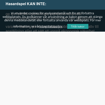
Hasardspel KAN INTE:
ge en flykt från personliga, professionella eller
Vi använder cookies för analysändamål och för att förbättra
webbplatsen. Du godkänner vår användning av kakor genom att stänga
pedagogiska problem som ensamhet eller depression;
denna meddelandefält eller fortsätta använda vår webbplats. För mer
vara en lösning på ekonomiska problem, ett alternativ till
information, se vår
Integritetspolicy
.
Tillåt kakor
anställning eller ett sätt att uppnå ekonomisk säkerhet.
Spela för skojs skull, inte för att vinna