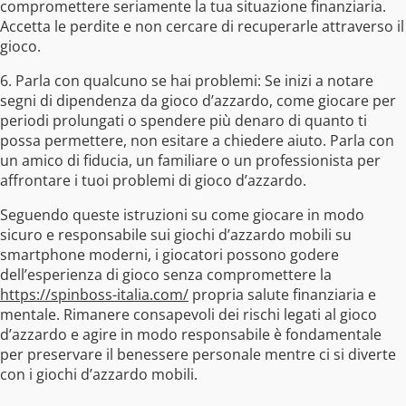
compromettere seriamente la tua situazione finanziaria.
Accetta le perdite e non cercare di recuperarle attraverso il
gioco.
6. Parla con qualcuno se hai problemi: Se inizi a notare
segni di dipendenza da gioco d’azzardo, come giocare per
periodi prolungati o spendere più denaro di quanto ti
possa permettere, non esitare a chiedere aiuto. Parla con
un amico di fiducia, un familiare o un professionista per
affrontare i tuoi problemi di gioco d’azzardo.
Seguendo queste istruzioni su come giocare in modo
sicuro e responsabile sui giochi d’azzardo mobili su
smartphone moderni, i giocatori possono godere
dell’esperienza di gioco senza compromettere la
https://spinboss-italia.com/
propria salute finanziaria e
mentale. Rimanere consapevoli dei rischi legati al gioco
d’azzardo e agire in modo responsabile è fondamentale
per preservare il benessere personale mentre ci si diverte
con i giochi d’azzardo mobili.