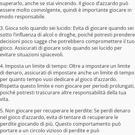
superarlo, anche se stai vincendo. Il gioco d’azzardo può
essere molto coinvolgente, quindi è importante giocare in
modo responsabile.
3. Gioca solo quando sei lucido: Evita di giocare quando sei
sotto l’influenza di alcol o droghe, poiché potresti prendere
decisioni poco sagge che potrebbero compromettere il tuo
gioco. Assicurati di giocare solo quando sei lucido per
evitare situazioni spiacevoli.
4. Imposta un limite di tempo: Oltre a impostare un limite
di denaro, assicurati di impostare anche un limite di tempo
per quanto tempo vuoi dedicare al gioco d’azzardo.
Rispetta questo limite e non giocare per periodi prolungati,
poiché potresti trascurare altre responsabilità della tua
vita.
5. Non giocare per recuperare le perdite: Se perdi denaro
nel gioco d’azzardo, evita di tentare di recuperare le
perdite giocando di più. Questo comportamento può
portare a un circolo vizioso di perdite e può