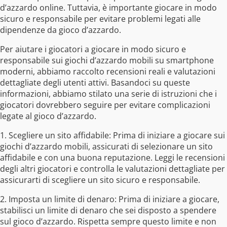
d’azzardo online. Tuttavia, è importante giocare in modo
sicuro e responsabile per evitare problemi legati alle
dipendenze da gioco d’azzardo.
Per aiutare i giocatori a giocare in modo sicuro e
responsabile sui giochi d’azzardo mobili su smartphone
moderni, abbiamo raccolto recensioni reali e valutazioni
dettagliate degli utenti attivi. Basandoci su queste
informazioni, abbiamo stilato una serie di istruzioni che i
giocatori dovrebbero seguire per evitare complicazioni
legate al gioco d’azzardo.
1. Scegliere un sito affidabile: Prima di iniziare a giocare sui
giochi d’azzardo mobili, assicurati di selezionare un sito
affidabile e con una buona reputazione. Leggi le recensioni
degli altri giocatori e controlla le valutazioni dettagliate per
assicurarti di scegliere un sito sicuro e responsabile.
2. Imposta un limite di denaro: Prima di iniziare a giocare,
stabilisci un limite di denaro che sei disposto a spendere
sul gioco d’azzardo. Rispetta sempre questo limite e non