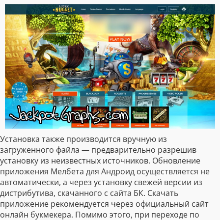
Установка также производится вручную из
загруженного файла — предварительно разрешив
установку из неизвестных источников. Обновление
приложения Мелбета для Андроид осуществляется не
автоматически, а через установку свежей версии из
дистрибутива, скачанного с сайта БК. Скачать
приложение рекомендуется через официальный сайт
онлайн букмекера. Помимо этого, при переходе по