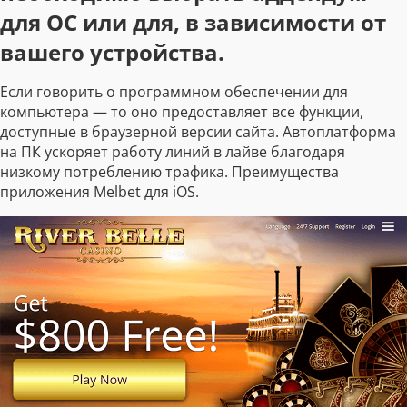
для ОС или для, в зависимости от
вашего устройства.
Если говорить о программном обеспечении для
компьютера — то оно предоставляет все функции,
доступные в браузерной версии сайта. Автоплатформа
на ПК ускоряет работу линий в лайве благодаря
низкому потреблению трафика. Преимущества
приложения Melbet для iOS.