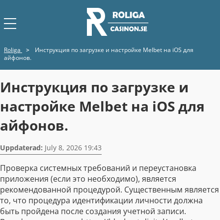
Roliga
>
Инструкция по загрузке и настройке Melbet на iOS для
айфонов.
Инструкция по загрузке и
настройке Melbet на iOS для
айфонов.
Uppdaterad:
July 8, 2026 19:43
Проверка системных требований и переустановка
приложения (если это необходимо), является
рекомендованной процедурой. Существенным является
то, что процедура идентификации личности должна
быть пройдена после создания учетной записи.