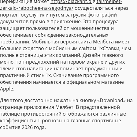
Верификация может
https://blackant.digital/melbet-
zerkalo-rabochee-na-segodnya/
осуществляться через
портал Госуслуг или путем загрузки фотографий
документов прямо в приложение.
Эта процедура
защищает пользователей от мошенничества и
обеспечивает соблюдение законодательных
требований. Мобильная версия сайта Мелбета имеет
большее сходство с мобильным сайтом 1хСтавки, чем
полные страницы этих компаний. Дизайн главного
меню, топ-предложений на первом экране и других
элементов навигации напоминает продуманный и
практичный стиль 1х. Скачивание программного
обеспечения начинается в официальном магазине
Apple.
Для этого достаточно нажать на кнопку «Download» на
странице приложения Мелбет. В представленной
таблице противостояний отображаются различные
коэффициенты. Прогнозы на главные спортивные
события 2026 года.