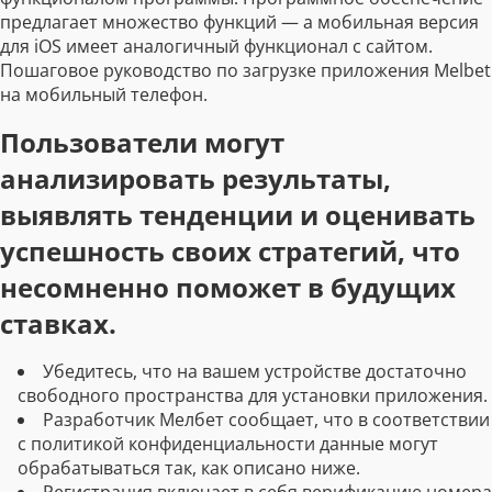
предлагает множество функций — а мобильная версия
для iOS имеет аналогичный функционал с сайтом.
Пошаговое руководство по загрузке приложения Melbet
на мобильный телефон.
Пользователи могут
анализировать результаты,
выявлять тенденции и оценивать
успешность своих стратегий, что
несомненно поможет в будущих
ставках.
Убедитесь, что на вашем устройстве достаточно
свободного пространства для установки приложения.
Разработчик Мелбет сообщает, что в соответствии
с политикой конфиденциальности данные могут
обрабатываться так, как описано ниже.
Регистрация включает в себя верификацию номера