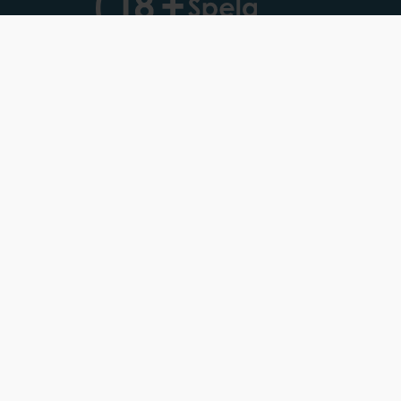
Ingen under 18 år