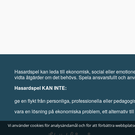
Hasardspel kan leda till ekonomisk, social eller emotione
vidta åtgärder om det behövs. Spela ansvarsfullt och an
Hasardspel KAN INTE:
ge en flykt från personliga, professionella eller pedago
vara en lösning på ekonomiska problem, ett alternativ till
Vi använder cookies för analysändamål och för att förbättra webbplat