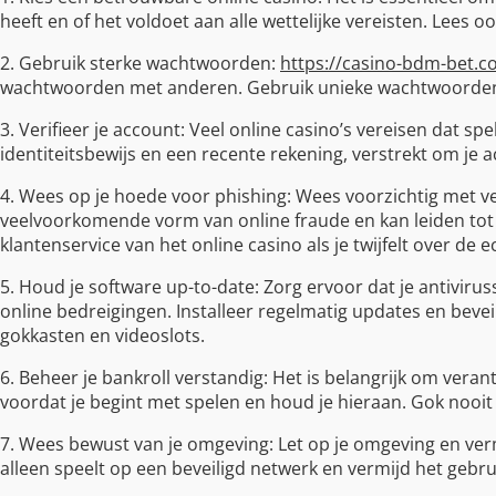
heeft en of het voldoet aan alle wettelijke vereisten. Lees
2. Gebruik sterke wachtwoorden:
https://casino-bdm-bet.c
wachtwoorden met anderen. Gebruik unieke wachtwoorden v
3. Verifieer je account: Veel online casino’s vereisen dat s
identiteitsbewijs en een recente rekening, verstrekt om je 
4. Wees op je hoede voor phishing: Wees voorzichtig met ve
veelvoorkomende vorm van online fraude en kan leiden tot id
klantenservice van het online casino als je twijfelt over de 
5. Houd je software up-to-date: Zorg ervoor dat je antivir
online bedreigingen. Installeer regelmatig updates en beve
gokkasten en videoslots.
6. Beheer je bankroll verstandig: Het is belangrijk om vera
voordat je begint met spelen en houd je hieraan. Gok nooit 
7. Wees bewust van je omgeving: Let op je omgeving en verm
alleen speelt op een beveiligd netwerk en vermijd het geb