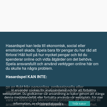
Hasardspel kan leda till ekonomisk, social eller
emotionell skada. Spela bara för pengar du har råd att
förlora! Håll koll på hur mycket pengar och tid du
spenderar online och vidta åtgärder om det behövs.
Spela ansvarsfullt och använd verktygen online här om
du skulle ha några problem.
Hasardspel KAN INTE:
ge en flykt från personliga, professionella eller
Vi använder cookies för analysändamål och för att förbättra
pedagogiska problem som ensamhet eller depression;
webbplatsen. Du godkänner vår användning av kakor genom att stänga
denna meddelandefält eller fortsätta använda vår webbplats. För mer
vara en lösning på ekonomiska problem, ett alternativ till
information, se vår
Integritetspolicy
.
anställning eller ett sätt att uppnå ekonomisk säkerhet.
Tillåt kakor