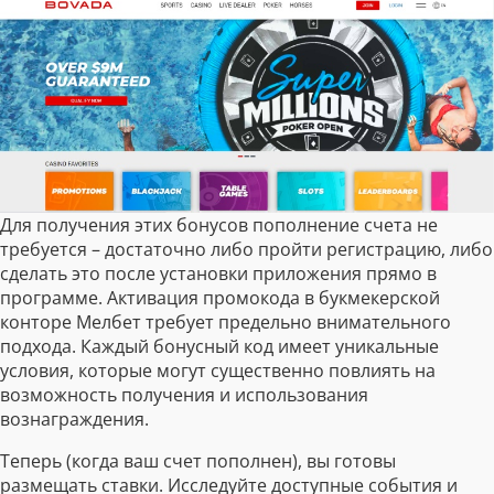
Для получения этих бонусов пополнение счета не
требуется – достаточно либо пройти регистрацию, либо
сделать это после установки приложения прямо в
программе. Активация промокода в букмекерской
конторе Мелбет требует предельно внимательного
подхода. Каждый бонусный код имеет уникальные
условия, которые могут существенно повлиять на
возможность получения и использования
вознаграждения.
Теперь (когда ваш счет пополнен), вы готовы
размещать ставки. Исследуйте доступные события и