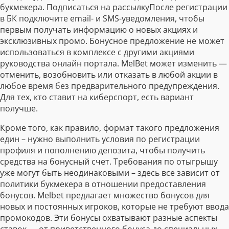
букмекера. Подписаться на рассылкуПосле регистрации
в БК подключите email- и SMS-уведомления, чтобы
первым получать информацию о новых акциях и
эксклюзивных промо. Бонусное предложение не может
использоваться в комплексе с другими акциями
руководства онлайн портала. MelBet может изменить —
отменить, возобновить или отказать в любой акции в
любое время без предварительного предупреждения.
Для тех, кто ставит на киберспорт, есть вариант
получше.
Кроме того, как правило, формат такого предложения
един – нужно выполнить условия по регистрации
профиля и пополнению депозита, чтобы получить
средства на бонусный счет. Требования по отыгрышу
уже могут быть неодинаковыми – здесь все зависит от
политики букмекера в отношении предоставления
бонусов. Melbet предлагает множество бонусов для
новых и постоянных игроков, которые не требуют ввода
промокодов. Эти бонусы охватывают разные аспекты
ставок — от приветственного бонуса до специальных