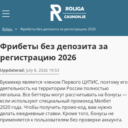
Roliga
>
Фрибеты без депозита за регистрацию 2026
Фрибеты без депозита за
регистрацию 2026
Uppdaterad:
July 8, 2026 19:53
Букмекер является членом Первого ЦУПИС, поэтому его
деятельность на территории России полностью
легальна. Все беттеры могут рассчитывать на бонусы —
если используют специальный промокод Мелбет
2020 года. Чтобы получить промо-код, вам нужно
делать ежедневные ставки. Кроме того, бонусы не
применяется к пользователям без проверки аккаунта.