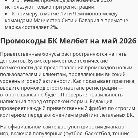
используют только при регистрации.
К примеру, в матче Лиги Чемпионов между
командами Манчестер Сити и Бавария в прематче
маржа составляет 2%.
Промокоды БК Мелбет на май 2026
Приветственные бонусы распространяются на пять
депозитов. Букмекер имеет все технические
возможности для предоставления промокодов новым
пользователям и клиентам, проявляющим высокий
уровень игровой активности. Как показывает практика,
вводите промокод строго на этапе регистрации —
второго шанса не будет. Проверьте правильность
написания перед отправкой формы. Редакция
проверяет каждый приветственный фрибет по строгим
критериям перед включением в рейтинг легальных БК.
На официальном сайте доступен широкий диапазон
игр, включая популярные (футбол, баскетбол, теннис,