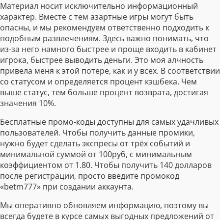
Материал носит исключительно информационный
характер. Вместе с тем азартные игры могут быть
опасны, и мы рекомендуем ответственно подходить к
подобным развлечениям. Здесь важно понимать, что
из-за него намного быстрее и проще входить в кабинет
игрока, быстрее выводить деньги. Это моя алчность
привела меня к этой потере, как и у всех. В соответствии
со статусом и определяется процент кэшбека. Чем
выше статус, тем больше процент возврата, достигая
значения 10%.
Бесплатные промо-коды доступны для самых удачливых
пользователей. Чтобы получить данные промики,
нужно будет сделать экспресы от трёх событий и
минимальной суммой от 100руб, с минимальным
коэффициентом от 1.80. Чтобы получить 140 долларов
после регистрации, просто введите промокод
«betm777» при создании аккаунта.
Мы оперативно обновляем информацию, поэтому вы
всегда будете в курсе самых выгодных предложений от