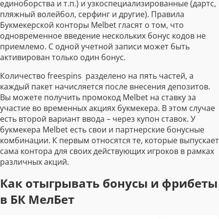
единоборства и т.п.) и узкоспециализированные (дартс,
пляжный волейбол, серфинг и другие). Правила
Букмекерской конторы Melbet гласят о том, что
одновременное введение нескольких бонус кодов не
приемлемо. С одной учетной записи может быть
активирован только один бонус.
Количество freespins разделено на пять частей, а
каждый пакет начисляется после внесения депозитов.
Вы можете получить промокод Melbet на ставку за
участие во временных акциях букмекера. В этом случае
есть второй вариант ввода – через купон ставок. У
букмекера Melbet есть свои и партнерские бонусные
комбинации. К первым относятся те, которые выпускает
сама контора для своих действующих игроков в рамках
различных акций.
Как отыгрывать бонусы и фрибеты
в БК МелБет