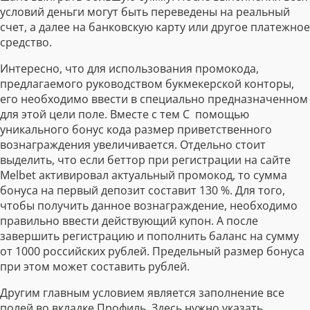
условий деньги могут быть переведены на реальный
счет, а далее на банковскую карту или другое платежное
средство.
Интересно, что для использования промокода,
предлагаемого руководством букмекерской конторы,
его необходимо ввести в специально предназначенном
для этой цели поле. Вместе с тем С помощью
уникального бонус кода размер приветственного
вознаграждения увеличивается. Отдельно стоит
выделить, что если беттор при регистрации на сайте
Melbet активировал актуальный промокод, то сумма
бонуса на первый депозит составит 130 %. Для того,
чтобы получить данное вознаграждение, необходимо
правильно ввести действующий купон. А после
завершить регистрацию и пополнить баланс на сумму
от 1000 российских рублей. Предельный размер бонуса
при этом может составить рублей.
Другим главным условием является заполнение все
полей во вкладке Профиль. Здесь нужно указать