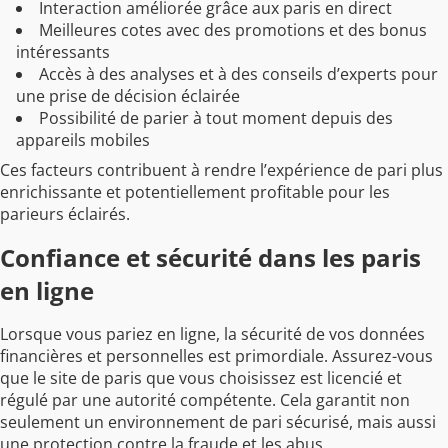
Interaction améliorée grâce aux paris en direct
Meilleures cotes avec des promotions et des bonus
intéressants
Accès à des analyses et à des conseils d’experts pour
une prise de décision éclairée
Possibilité de parier à tout moment depuis des
appareils mobiles
Ces facteurs contribuent à rendre l’expérience de pari plus
enrichissante et potentiellement profitable pour les
parieurs éclairés.
Confiance et sécurité dans les paris
en ligne
Lorsque vous pariez en ligne, la sécurité de vos données
financières et personnelles est primordiale. Assurez-vous
que le site de paris que vous choisissez est licencié et
régulé par une autorité compétente. Cela garantit non
seulement un environnement de pari sécurisé, mais aussi
une protection contre la fraude et les abus.