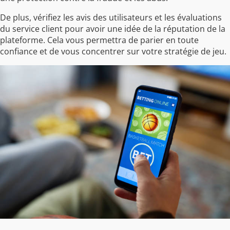
De plus, vérifiez les avis des utilisateurs et les évaluations
du service client pour avoir une idée de la réputation de la
plateforme. Cela vous permettra de parier en toute
confiance et de vous concentrer sur votre stratégie de jeu.