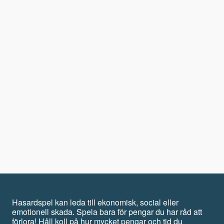
Hasardspel kan leda till ekonomisk, social eller
emotionell skada. Spela bara för pengar du har råd att
förlora! Håll koll på hur mycket pengar och tid du