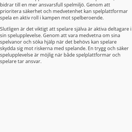
bidrar till en mer ansvarsfull spelmiljö. Genom att
prioritera säkerhet och medvetenhet kan spelplattformar
spela en aktiv roll i kampen mot spelberoende.
Slutligen är det viktigt att spelare själva är aktiva deltagare i
sin spelupplevelse. Genom att vara medvetna om sina
spelvanor och söka hjälp när det behövs kan spelare
skydda sig mot riskerna med spelande. En trygg och säker
spelupplevelse är möjlig när både spelplattformar och
spelare tar ansvar.