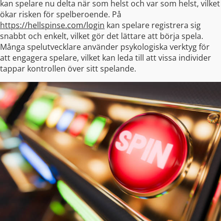
kan spelare nu delta när som helst och var som helst, vilket
ökar risken för spelberoende. På
https://hellspinse.com/login
kan spelare registrera sig
snabbt och enkelt, vilket gör det lättare att börja spela.
Många spelutvecklare använder psykologiska verktyg för
att engagera spelare, vilket kan leda till att vissa individer
tappar kontrollen över sitt spelande.