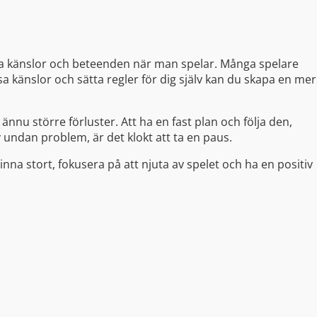
egna känslor och beteenden när man spelar. Många spelare
sa känslor och sätta regler för dig själv kan du skapa en mer
 ännu större förluster. Att ha en fast plan och följa den,
y undan problem, är det klokt att ta en paus.
t vinna stort, fokusera på att njuta av spelet och ha en positiv