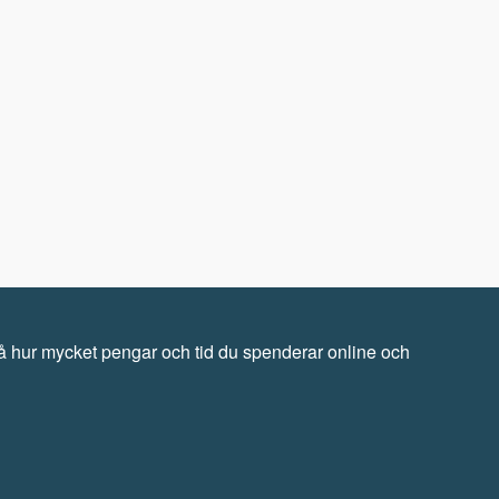
 på hur mycket pengar och tid du spenderar online och