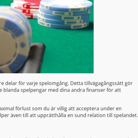
re delar för varje spelomgång. Detta tillvägagångssätt gör
inte blanda spelpengar med dina andra finanser för att
ximal förlust som du är villig att acceptera under en
r även till att upprätthålla en sund relation till spelandet.