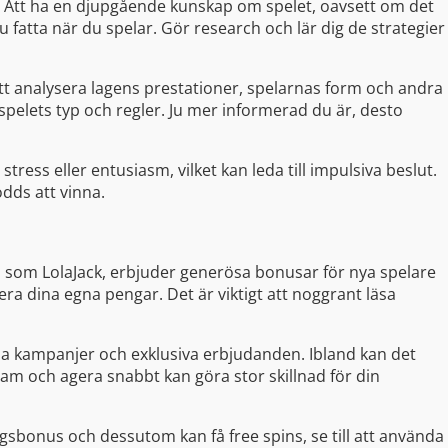
nna. Att ha en djupgående kunskap om spelet, oavsett om det
u fatta när du spelar. Gör research och lär dig de strategier
 att analysera lagens prestationer, spelarnas form och andra
spelets typ och regler. Ju mer informerad du är, desto
ess eller entusiasm, vilket kan leda till impulsiva beslut.
dds att vinna.
, som LolaJack, erbjuder generösa bonusar för nya spelare
era dina egna pengar. Det är viktigt att noggrant läsa
lla kampanjer och exklusiva erbjudanden. Ibland kan det
am och agera snabbt kan göra stor skillnad för din
ngsbonus och dessutom kan få free spins, se till att använda