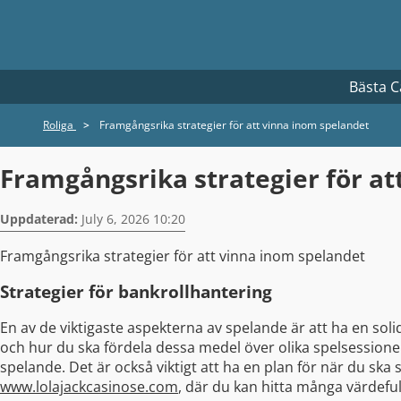
Bästa C
Roliga
>
Framgångsrika strategier för att vinna inom spelandet
Framgångsrika strategier för at
Uppdaterad:
July 6, 2026 10:20
Framgångsrika strategier för att vinna inom spelandet
Strategier för bankrollhantering
En av de viktigaste aspekterna av spelande är att ha en sol
och hur du ska fördela dessa medel över olika spelsessioner
spelande. Det är också viktigt att ha en plan för när du ska
www.lolajackcasinose.com
, där du kan hitta många värdefull