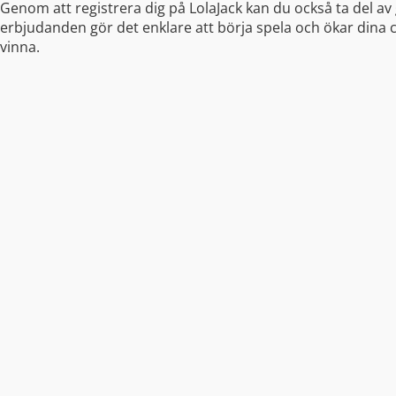
Genom att registrera dig på LolaJack kan du också ta del av
erbjudanden gör det enklare att börja spela och ökar dina 
vinna.