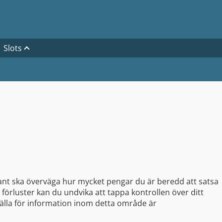
Slots
grant ska överväga hur mycket pengar du är beredd att satsa
förluster kan du undvika att tappa kontrollen över ditt
 källa för information inom detta område är