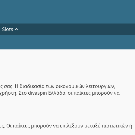
Slots
ς σας. Η διαδικασία των οικονομικών λειτουργιών,
 χρήστη. Στο
divaspin Ελλάδα
, οι παίκτες μπορούν να
ες. Οι παίκτες μπορούν να επιλέξουν μεταξύ πιστωτικών ή