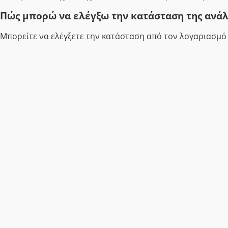
Πώς μπορώ να ελέγξω την κατάσταση της ανά
Μπορείτε να ελέγξετε την κατάσταση από τον λογαριασμό