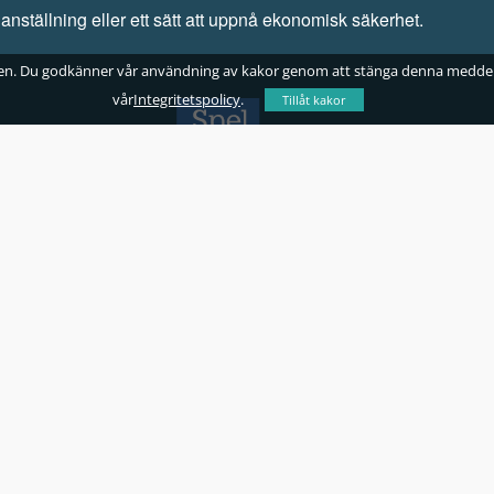
 anställning eller ett sätt att uppnå ekonomisk säkerhet.
sen. Du godkänner vår användning av kakor genom att stänga denna meddelan
vår
Integritetspolicy
.
Tillåt kakor
När det roliga slutar SLUTA
Företag:
 webbplats kan vi få
Om oss
att en del av inkomst från
Kontakta oss
r Roligacasinon.