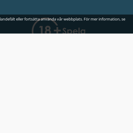
defält eller fortsätta använda vår webbplats. För mer information, se
Ingen under 18 år