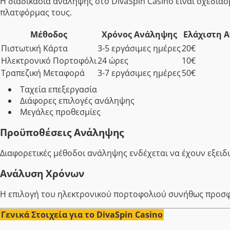
Η διαδικασία ανάληψης στο DivaSpin Casino είναι σχεδιασ
πλατφόρμας τους.
Μέθοδος
Χρόνος Ανάληψης
Ελάχιστη 
Πιστωτική Κάρτα
3-5 εργάσιμες ημέρες
20€
Ηλεκτρονικό Πορτοφόλι
24 ώρες
10€
Τραπεζική Μεταφορά
3-7 εργάσιμες ημέρες
50€
Ταχεία επεξεργασία
Διάφορες επιλογές ανάληψης
Μεγάλες προθεσμίες
Προϋποθέσεις Ανάληψης
Διαφορετικές μέθοδοι ανάληψης ενδέχεται να έχουν εξειδι
Ανάλυση Χρόνων
Η επιλογή του ηλεκτρονικού πορτοφολιού συνήθως προσφέ
Γενικά Στοιχεία για το DivaSpin Casino