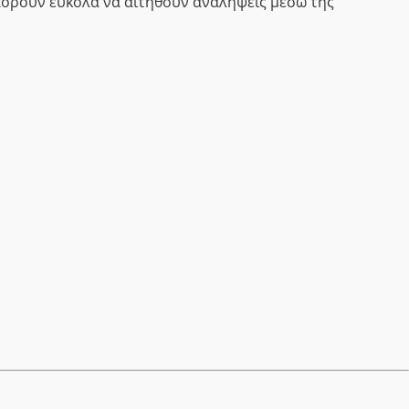
μπορούν εύκολα να αιτηθούν αναλήψεις μέσω της