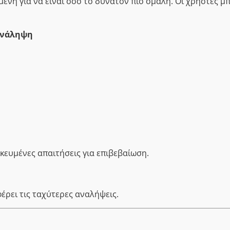
μένη για να είναι όσο το δυνατόν πιο ομαλή. Οι χρήστες 
Ανάληψη
κευμένες απαιτήσεις για επιβεβαίωση.
ρει τις ταχύτερες αναλήψεις.