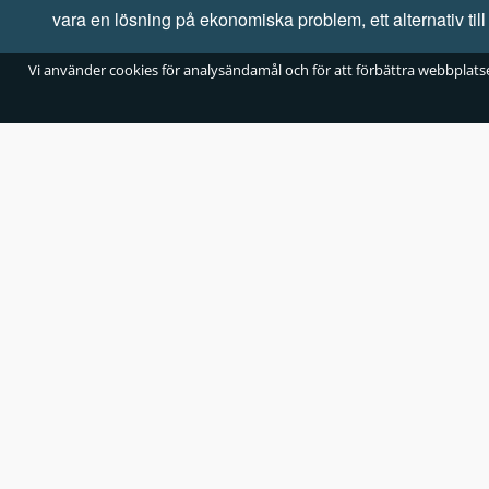
vara en lösning på ekonomiska problem, ett alternativ till
Vi använder cookies för analysändamål och för att förbättra webbplat
Spela för skojs skull, inte för att vinna
Affiliate-avslöjande:
När läsare spelar på onlinekasinon som granskas på vår
tjänstekommissioner som stöder vårt arbete. Det betyder 
kasinoperatörer genom länkar på våra sidor direkt stöde