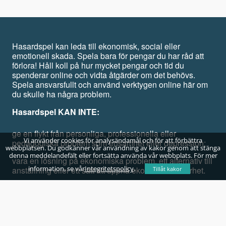
Hasardspel kan leda till ekonomisk, social eller
emotionell skada. Spela bara för pengar du har råd att
förlora! Håll koll på hur mycket pengar och tid du
spenderar online och vidta åtgärder om det behövs.
Spela ansvarsfullt och använd verktygen online här om
du skulle ha några problem.
Hasardspel KAN INTE:
ge en flykt från personliga, professionella eller
Vi använder cookies för analysändamål och för att förbättra
pedagogiska problem som ensamhet eller depression;
webbplatsen. Du godkänner vår användning av kakor genom att stänga
denna meddelandefält eller fortsätta använda vår webbplats. För mer
vara en lösning på ekonomiska problem, ett alternativ till
information, se vår
Integritetspolicy
.
anställning eller ett sätt att uppnå ekonomisk säkerhet.
Tillåt kakor