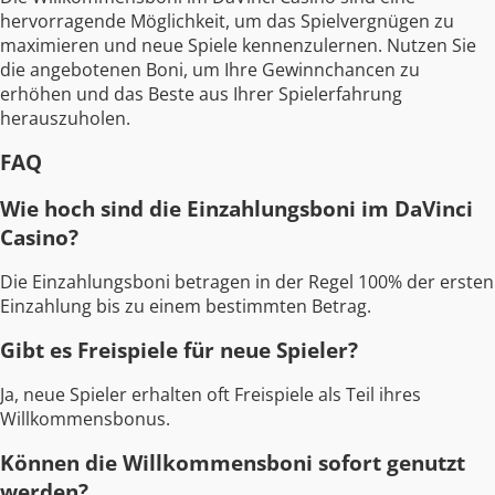
hervorragende Möglichkeit, um das Spielvergnügen zu
maximieren und neue Spiele kennenzulernen. Nutzen Sie
die angebotenen Boni, um Ihre Gewinnchancen zu
erhöhen und das Beste aus Ihrer Spielerfahrung
herauszuholen.
FAQ
Wie hoch sind die Einzahlungsboni im DaVinci
Casino?
Die Einzahlungsboni betragen in der Regel 100% der ersten
Einzahlung bis zu einem bestimmten Betrag.
Gibt es Freispiele für neue Spieler?
Ja, neue Spieler erhalten oft Freispiele als Teil ihres
Willkommensbonus.
Können die Willkommensboni sofort genutzt
werden?