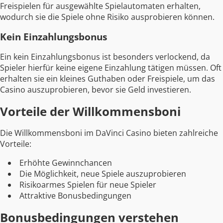
Freispielen für ausgewählte Spielautomaten erhalten,
wodurch sie die Spiele ohne Risiko ausprobieren können.
Kein Einzahlungsbonus
Ein kein Einzahlungsbonus ist besonders verlockend, da
Spieler hierfür keine eigene Einzahlung tätigen müssen. Oft
erhalten sie ein kleines Guthaben oder Freispiele, um das
Casino auszuprobieren, bevor sie Geld investieren.
Vorteile der Willkommensboni
Die Willkommensboni im DaVinci Casino bieten zahlreiche
Vorteile:
Erhöhte Gewinnchancen
Die Möglichkeit, neue Spiele auszuprobieren
Risikoarmes Spielen für neue Spieler
Attraktive Bonusbedingungen
Bonusbedingungen verstehen