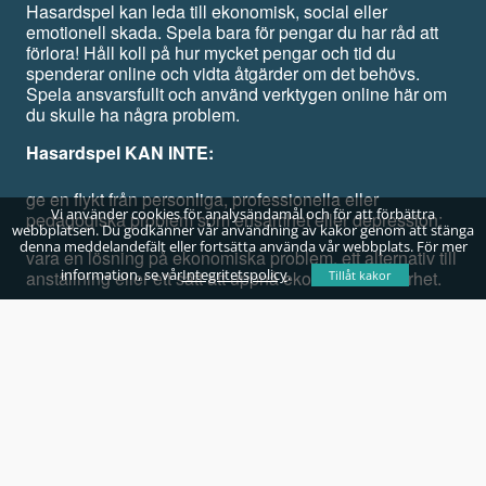
Hasardspel kan leda till ekonomisk, social eller
emotionell skada. Spela bara för pengar du har råd att
förlora! Håll koll på hur mycket pengar och tid du
spenderar online och vidta åtgärder om det behövs.
Spela ansvarsfullt och använd verktygen online här om
du skulle ha några problem.
Hasardspel KAN INTE:
ge en flykt från personliga, professionella eller
Vi använder cookies för analysändamål och för att förbättra
pedagogiska problem som ensamhet eller depression;
webbplatsen. Du godkänner vår användning av kakor genom att stänga
denna meddelandefält eller fortsätta använda vår webbplats. För mer
vara en lösning på ekonomiska problem, ett alternativ till
information, se vår
Integritetspolicy
.
anställning eller ett sätt att uppnå ekonomisk säkerhet.
Tillåt kakor
Spela för skojs skull, inte för att vinna