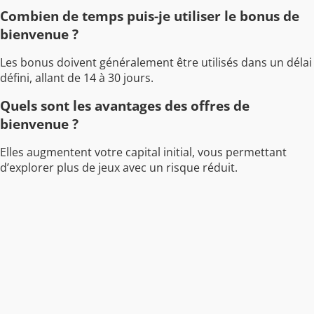
Combien de temps puis-je utiliser le bonus de
bienvenue ?
Les bonus doivent généralement être utilisés dans un délai
défini, allant de 14 à 30 jours.
Quels sont les avantages des offres de
bienvenue ?
Elles augmentent votre capital initial, vous permettant
d’explorer plus de jeux avec un risque réduit.