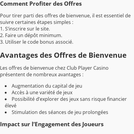
Comment Profiter des Offres
Pour tirer parti des offres de bienvenue, il est essentiel de
suivre certaines étapes simples :
1. S’inscrire sur le site.
2. Faire un dépôt minimum.
3. Utiliser le code bonus associé.
Avantages des Offres de Bienvenue
Les offres de bienvenue chez Club Player Casino
présentent de nombreux avantages :
Augmentation du capital de jeu
Accès à une variété de jeux
Possibilité d’explorer des jeux sans risque financier
élevé
Stimulation des séances de jeu prolongées
Impact sur l’Engagement des Joueurs