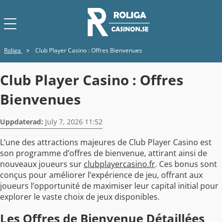
Roliga
>
Club Player Casino : Offres Bienvenues
Club Player Casino : Offres
Bienvenues
Uppdaterad:
July 7, 2026 11:52
L’une des attractions majeures de Club Player Casino est
son programme d’offres de bienvenue, attirant ainsi de
nouveaux joueurs sur
clubplayercasino.fr
. Ces bonus sont
conçus pour améliorer l’expérience de jeu, offrant aux
joueurs l’opportunité de maximiser leur capital initial pour
explorer le vaste choix de jeux disponibles.
Les Offres de Bienvenue Détaillées