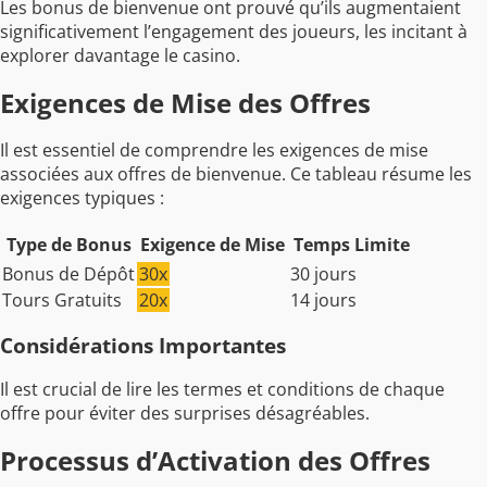
Les bonus de bienvenue ont prouvé qu’ils augmentaient
significativement l’engagement des joueurs, les incitant à
explorer davantage le casino.
Exigences de Mise des Offres
Il est essentiel de comprendre les exigences de mise
associées aux offres de bienvenue. Ce tableau résume les
exigences typiques :
Type de Bonus
Exigence de Mise
Temps Limite
Bonus de Dépôt
30x
30 jours
Tours Gratuits
20x
14 jours
Considérations Importantes
Il est crucial de lire les termes et conditions de chaque
offre pour éviter des surprises désagréables.
Processus d’Activation des Offres