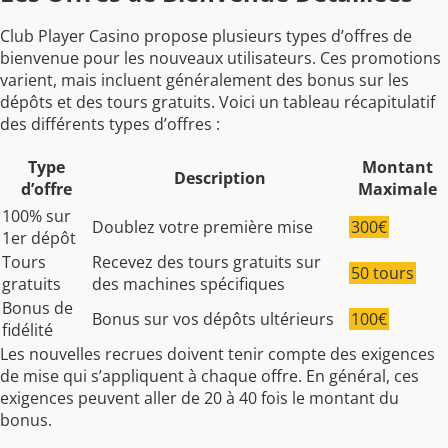
Club Player Casino propose plusieurs types d’offres de
bienvenue pour les nouveaux utilisateurs. Ces promotions
varient, mais incluent généralement des bonus sur les
dépôts et des tours gratuits. Voici un tableau récapitulatif
des différents types d’offres :
Type
Montant
Description
d’offre
Maximale
100% sur
Doublez votre première mise
300€
1er dépôt
Tours
Recevez des tours gratuits sur
50 tours
gratuits
des machines spécifiques
Bonus de
Bonus sur vos dépôts ultérieurs
100€
fidélité
Les nouvelles recrues doivent tenir compte des exigences
de mise qui s’appliquent à chaque offre. En général, ces
exigences peuvent aller de 20 à 40 fois le montant du
bonus.