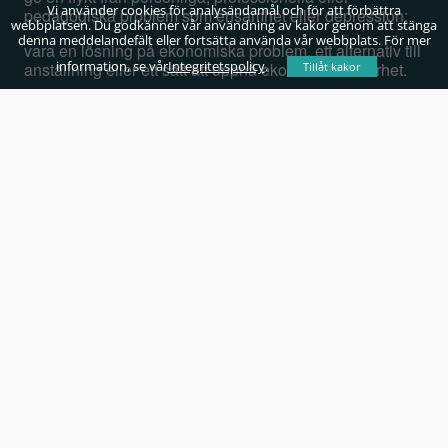
Vi använder cookies för analysändamål och för att förbättra
pedagogiska problem som ensamhet eller depression;
webbplatsen. Du godkänner vår användning av kakor genom att stänga
denna meddelandefält eller fortsätta använda vår webbplats. För mer
vara en lösning på ekonomiska problem, ett alternativ till
information, se vår
Integritetspolicy
.
anställning eller ett sätt att uppnå ekonomisk säkerhet.
Tillåt kakor
Spela för skojs skull, inte för att vinna