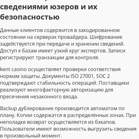
сведениями юзеров и их
безопасностью
Данные клиентов содержится в закодированном
состоянии на серверах провайдера. Шифрование
задействуется при передаче и хранении сведений.
Доступ к базам имеет узкий круг экспертов. Записи
регистрируют транзакции для контроля.
kent casino осуществляет проверки соответствия
нормам защиты. Документы ISO 27001, SOC 2
подтверждают стабильность операций. Поставщики
реализуют многофакторную авторизацию для
пресечения незаконного входа.
Backup дублирование производится автоматом по
плану. Копии содержатся в распределённых зонах. При
неполадке возврат осуществляется из бэкапов.
Пользователи имеют возможность выгрузить сведения
в произвольный момент.