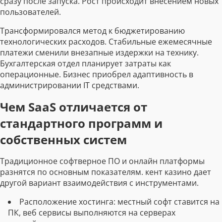
сразу после запуска. Рост происходит внесением новых
пользователей.
Трансформировался метод к бюджетированию
технологических расходов. Стабильные ежемесячные
платежи сменили внезапные издержки на технику.
Бухгалтерская отдел планирует затраты как
операционные. Бизнес приобрел адаптивность в
администрировании IT средствами.
Чем SaaS отличается от
стандартного программ и
собственных систем
Традиционное софтверное ПО и онлайн платформы
разнятся по основным показателям. кент казино дает
другой вариант взаимодействия с инструментами.
Расположение хостинга: местный софт ставится на
ПК, веб сервисы выполняются на серверах