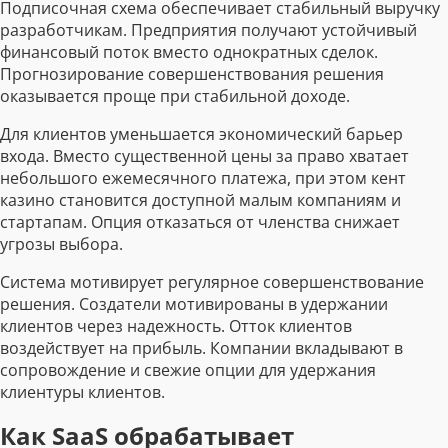
Подписочная схема обеспечивает стабильный выручку
разработчикам. Предприятия получают устойчивый
финансовый поток вместо однократных сделок.
Прогнозирование совершенствования решения
оказывается проще при стабильной доходе.
Для клиентов уменьшается экономический барьер
входа. Вместо существенной цены за право хватает
небольшого ежемесячного платежа, при этом кент
казино становится доступной малым компаниям и
стартапам. Опция отказаться от членства снижает
угрозы выбора.
Система мотивирует регулярное совершенствование
решения. Создатели мотивированы в удержании
клиентов через надежность. Отток клиентов
воздействует на прибыль. Компании вкладывают в
сопровождение и свежие опции для удержания
клиентуры клиентов.
Как SaaS обрабатывает