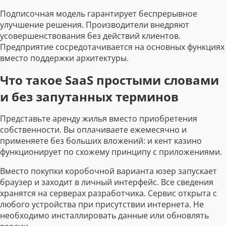
Подписочная модель гарантирует беспрерывное
улучшение решения. Производители внедряют
усовершенствования без действий клиентов.
Предприятие сосредотачивается на основных функциях
вместо поддержки архитектуры.
Что такое SaaS простыми словами
и без запутанных терминов
Представьте аренду жилья вместо приобретения
собственности. Вы оплачиваете ежемесячно и
применяете без больших вложений: и кент казино
функционирует по схожему принципу с приложениями.
Вместо покупки коробочной варианта юзер запускает
браузер и заходит в личный интерфейс. Все сведения
хранятся на серверах разработчика. Сервис открыта с
любого устройства при присутствии интернета. Не
необходимо инсталлировать данные или обновлять