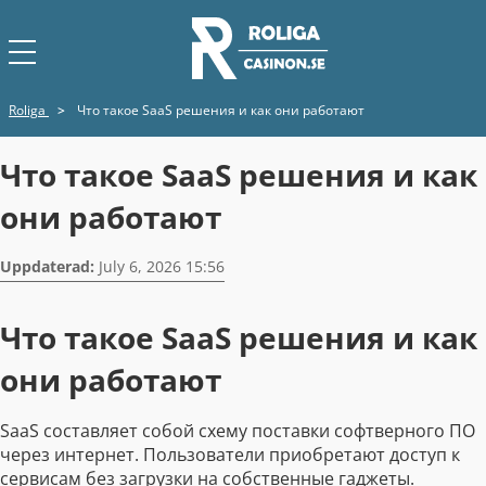
Roliga
>
Что такое SaaS решения и как они работают
Что такое SaaS решения и как
они работают
Uppdaterad:
July 6, 2026 15:56
Что такое SaaS решения и как
они работают
SaaS составляет собой схему поставки софтверного ПО
через интернет. Пользователи приобретают доступ к
сервисам без загрузки на собственные гаджеты.