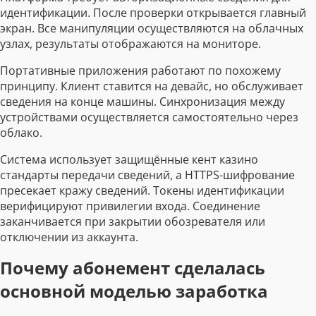
идентификации. После проверки открывается главный
экран. Все манипуляции осуществляются на облачных
узлах, результаты отображаются на мониторе.
Портативные приложения работают по похожему
принципу. Клиент ставится на девайс, но обслуживает
сведения на конце машины. Синхронизация между
устройствами осуществляется самостоятельно через
облако.
Система использует защищённые кент казино
стандарты передачи сведений, а HTTPS-шифрование
пресекает кражу сведений. Токены идентификации
верифицируют привилегии входа. Соединение
заканчивается при закрытии обозревателя или
отключении из аккаунта.
Почему абонемент сделалась
основной моделью заработка