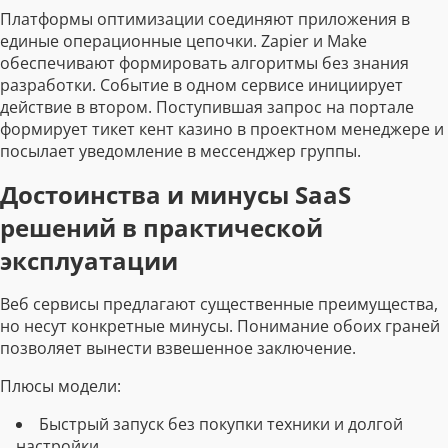
Платформы оптимизации соединяют приложения в
единые операционные цепочки. Zapier и Make
обеспечивают формировать алгоритмы без знания
разработки. Событие в одном сервисе инициирует
действие в втором. Поступившая запрос на портале
формирует тикет кент казино в проектном менеджере и
посылает уведомление в мессенджер группы.
Достоинства и минусы SaaS
решений в практической
эксплуатации
Веб сервисы предлагают существенные преимущества,
но несут конкретные минусы. Понимание обоих граней
позволяет вынести взвешенное заключение.
Плюсы модели:
Быстрый запуск без покупки техники и долгой
настройки