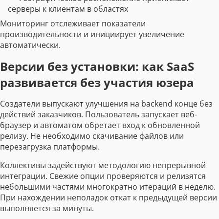
серверы к клиентам в областях
Мониторинг отслеживает показатели
производительности и инициирует увеличение
автоматически.
Версии без установки: как SaaS
развивается без участия юзера
Создатели выпускают улучшения на backend конце без
действий заказчиков. Пользователь запускает веб-
браузер и автоматом обретает вход к обновленной
релизу. Не необходимо скачивание файлов или
перезагрузка платформы.
Коллективы задействуют методологию непрерывной
интеграции. Свежие опции проверяются и релизятся
небольшими частями многократно итераций в неделю.
При нахождении неполадок откат к предыдущей версии
выполняется за минуты.