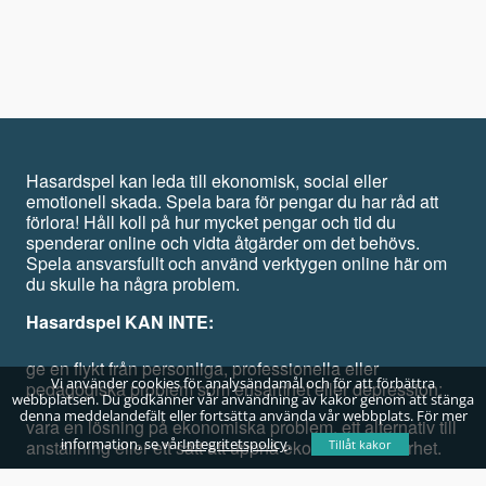
Hasardspel kan leda till ekonomisk, social eller
emotionell skada. Spela bara för pengar du har råd att
förlora! Håll koll på hur mycket pengar och tid du
spenderar online och vidta åtgärder om det behövs.
Spela ansvarsfullt och använd verktygen online här om
du skulle ha några problem.
Hasardspel KAN INTE:
ge en flykt från personliga, professionella eller
Vi använder cookies för analysändamål och för att förbättra
pedagogiska problem som ensamhet eller depression;
webbplatsen. Du godkänner vår användning av kakor genom att stänga
denna meddelandefält eller fortsätta använda vår webbplats. För mer
vara en lösning på ekonomiska problem, ett alternativ till
information, se vår
Integritetspolicy
.
anställning eller ett sätt att uppnå ekonomisk säkerhet.
Tillåt kakor