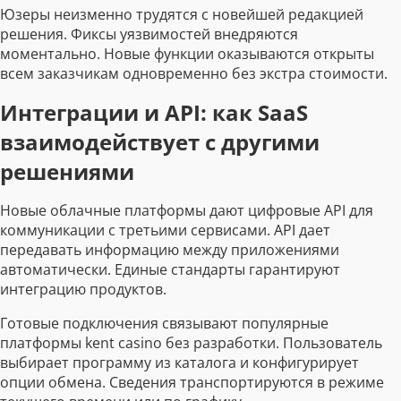
Юзеры неизменно трудятся с новейшей редакцией
решения. Фиксы уязвимостей внедряются
моментально. Новые функции оказываются открыты
всем заказчикам одновременно без экстра стоимости.
Интеграции и API: как SaaS
взаимодействует с другими
решениями
Новые облачные платформы дают цифровые API для
коммуникации с третьими сервисами. API дает
передавать информацию между приложениями
автоматически. Единые стандарты гарантируют
интеграцию продуктов.
Готовые подключения связывают популярные
платформы kent casino без разработки. Пользователь
выбирает программу из каталога и конфигурирует
опции обмена. Сведения транспортируются в режиме