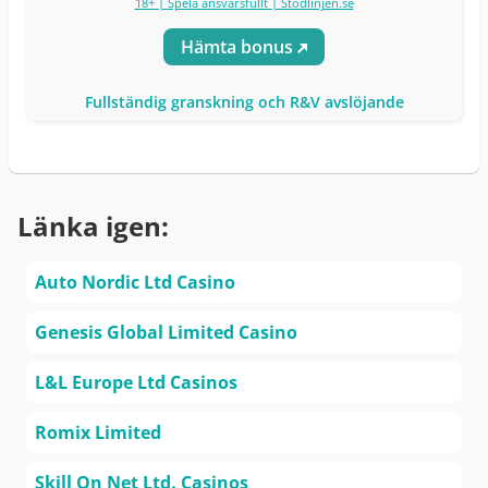
18+ | Spela ansvarsfullt | Stodlinjen.se
Hämta bonus
Fullständig granskning och R&V avslöjande
Länka igen:
Auto Nordic Ltd Casino
Genesis Global Limited Casino
L&L Europe Ltd Casinos
Romix Limited
Skill On Net Ltd. Casinos