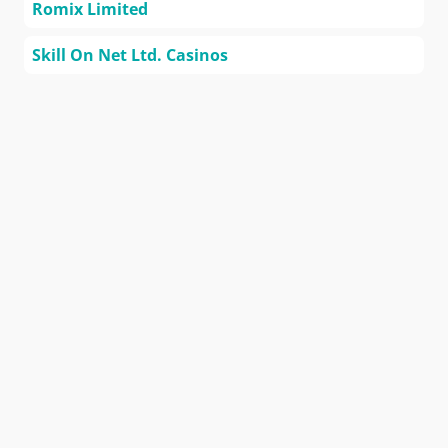
Romix Limited
Skill On Net Ltd. Casinos