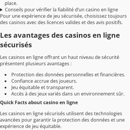
place.
Conseils pour vérifier la fiabilité d’un casino en ligne
Pour une expérience de jeu sécurisée, choisissez toujours
des casinos avec des licences valides et des avis positifs.
Les avantages des casinos en ligne
sécurisés
Les casinos en ligne offrant un haut niveau de sécurité
présentent plusieurs avantages :
Protection des données personnelles et financières.
Confiance accrue des joueurs.
Jeu équitable et transparent.
Accès à des jeux variés dans un environnement sûr.
Quick Facts about casino en ligne
Les casinos en ligne sécurisés utilisent des technologies
avancées pour garantir la protection des données et une
expérience de jeu équitable.