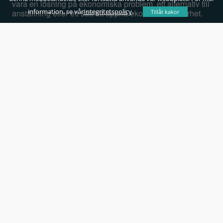
vara en lösning på ekonomiska problem, ett alternativ till
information, se vår
Integritetspolicy
.
anställning eller ett sätt att uppnå ekonomisk säkerhet.
Tillåt kakor
Spela för skojs skull, inte för att vinna