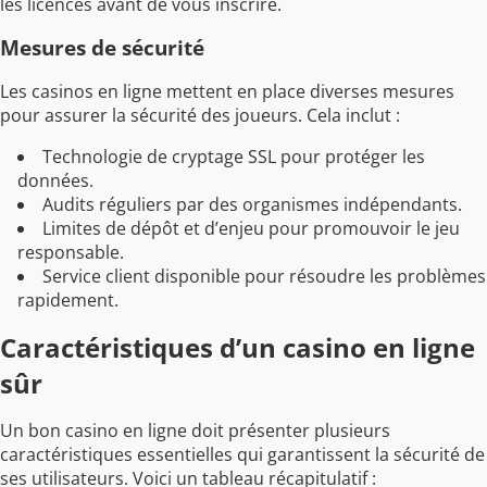
les licences avant de vous inscrire.
Mesures de sécurité
Les casinos en ligne mettent en place diverses mesures
pour assurer la sécurité des joueurs. Cela inclut :
Technologie de cryptage SSL pour protéger les
données.
Audits réguliers par des organismes indépendants.
Limites de dépôt et d’enjeu pour promouvoir le jeu
responsable.
Service client disponible pour résoudre les problèmes
rapidement.
Caractéristiques d’un casino en ligne
sûr
Un bon casino en ligne doit présenter plusieurs
caractéristiques essentielles qui garantissent la sécurité de
ses utilisateurs. Voici un tableau récapitulatif :