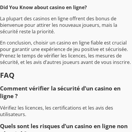
Did You Know about casino en ligne?
La plupart des casinos en ligne offrent des bonus de
bienvenue pour attirer les nouveaux joueurs, mais la
sécurité reste la priorité.
En conclusion, choisir un casino en ligne fiable est crucial
pour garantir une expérience de jeu positive et sécurisée.
Prenez le temps de vérifier les licences, les mesures de
sécurité, et les avis d’autres joueurs avant de vous inscrire.
FAQ
Comment vérifier la sécurité d’un casino en
ligne ?
Vérifiez les licences, les certifications et les avis des
utilisateurs.
Quels sont les risques d’un casino en ligne non