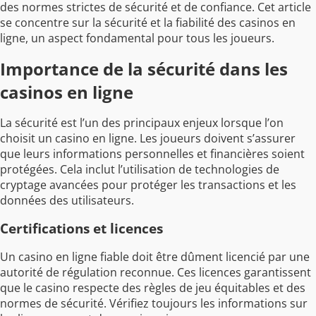
des normes strictes de sécurité et de confiance. Cet article
se concentre sur la sécurité et la fiabilité des casinos en
ligne, un aspect fondamental pour tous les joueurs.
Importance de la sécurité dans les
casinos en ligne
La sécurité est l’un des principaux enjeux lorsque l’on
choisit un casino en ligne. Les joueurs doivent s’assurer
que leurs informations personnelles et financières soient
protégées. Cela inclut l’utilisation de technologies de
cryptage avancées pour protéger les transactions et les
données des utilisateurs.
Certifications et licences
Un casino en ligne fiable doit être dûment licencié par une
autorité de régulation reconnue. Ces licences garantissent
que le casino respecte des règles de jeu équitables et des
normes de sécurité. Vérifiez toujours les informations sur