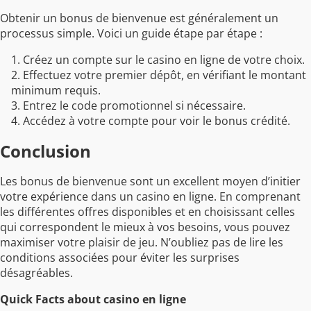
Obtenir un bonus de bienvenue est généralement un
processus simple. Voici un guide étape par étape :
Créez un compte sur le casino en ligne de votre choix.
Effectuez votre premier dépôt, en vérifiant le montant
minimum requis.
Entrez le code promotionnel si nécessaire.
Accédez à votre compte pour voir le bonus crédité.
Conclusion
Les bonus de bienvenue sont un excellent moyen d’initier
votre expérience dans un casino en ligne. En comprenant
les différentes offres disponibles et en choisissant celles
qui correspondent le mieux à vos besoins, vous pouvez
maximiser votre plaisir de jeu. N’oubliez pas de lire les
conditions associées pour éviter les surprises
désagréables.
Quick Facts about casino en ligne