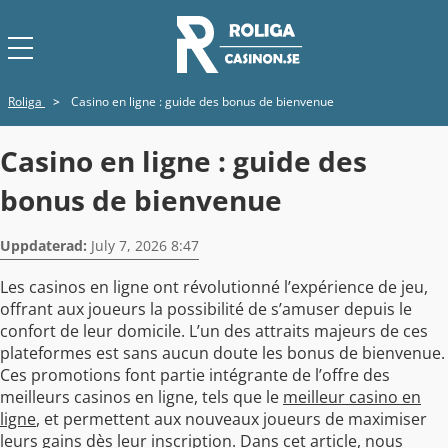
Roliga
>
Casino en ligne : guide des bonus de bienvenue
Casino en ligne : guide des
bonus de bienvenue
Uppdaterad:
July 7, 2026 8:47
Les casinos en ligne ont révolutionné l’expérience de jeu,
offrant aux joueurs la possibilité de s’amuser depuis le
confort de leur domicile. L’un des attraits majeurs de ces
plateformes est sans aucun doute les bonus de bienvenue.
Ces promotions font partie intégrante de l’offre des
meilleurs casinos en ligne, tels que le
meilleur casino en
ligne
, et permettent aux nouveaux joueurs de maximiser
leurs gains dès leur inscription. Dans cet article, nous