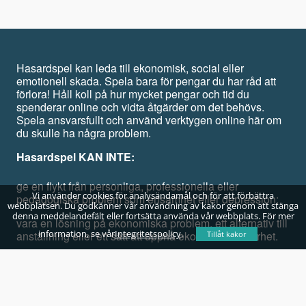
Hasardspel kan leda till ekonomisk, social eller
emotionell skada. Spela bara för pengar du har råd att
förlora! Håll koll på hur mycket pengar och tid du
spenderar online och vidta åtgärder om det behövs.
Spela ansvarsfullt och använd verktygen online här om
du skulle ha några problem.
Hasardspel KAN INTE:
ge en flykt från personliga, professionella eller
Vi använder cookies för analysändamål och för att förbättra
pedagogiska problem som ensamhet eller depression;
webbplatsen. Du godkänner vår användning av kakor genom att stänga
denna meddelandefält eller fortsätta använda vår webbplats. För mer
vara en lösning på ekonomiska problem, ett alternativ till
information, se vår
Integritetspolicy
.
anställning eller ett sätt att uppnå ekonomisk säkerhet.
Tillåt kakor