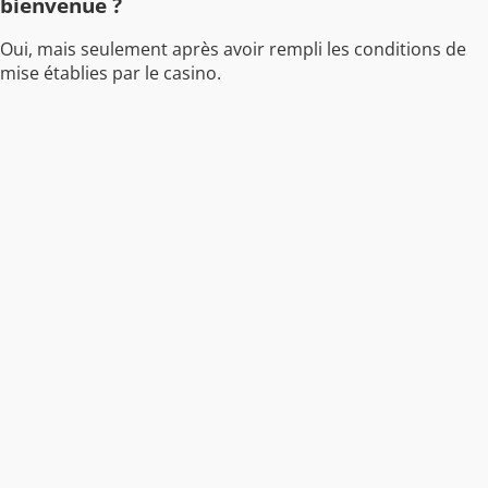
bienvenue ?
Oui, mais seulement après avoir rempli les conditions de
mise établies par le casino.