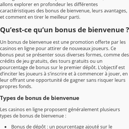
allons explorer en profondeur les différentes
caractéristiques des bonus de bienvenue, leurs avantages,
et comment en tirer le meilleur parti.
Qu’est-ce qu’un bonus de bienvenue ?
Un bonus de bienvenue est une promotion offerte par les
casinos en ligne pour attirer de nouveaux joueurs. Ce
bonus peut se présenter sous diverses formes, comme des
crédits de jeu gratuits, des tours gratuits ou un
pourcentage de bonus sur le premier dépôt. L’objectif est
d’inciter les joueurs à s’inscrire et à commencer à jouer, en
leur offrant une opportunité de gagner sans risquer leurs
propres fonds.
Types de bonus de bienvenue
Les casinos en ligne proposent généralement plusieurs
types de bonus de bienvenue :
Bonus de dépôt : un pourcentage ajouté sur le