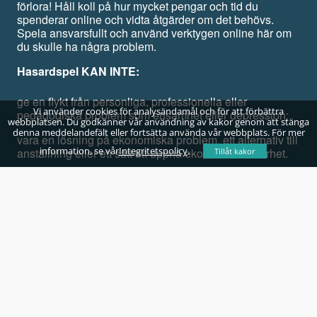
förlora! Håll koll på hur mycket pengar och tid du
spenderar online och vidta åtgärder om det behövs.
Spela ansvarsfullt och använd verktygen online här om
du skulle ha några problem.
Hasardspel KAN INTE:
ge en flykt från personliga, professionella eller
Vi använder cookies för analysändamål och för att förbättra
pedagogiska problem som ensamhet eller depression;
webbplatsen. Du godkänner vår användning av kakor genom att stänga
denna meddelandefält eller fortsätta använda vår webbplats. För mer
vara en lösning på ekonomiska problem, ett alternativ till
information, se vår
Integritetspolicy
.
anställning eller ett sätt att uppnå ekonomisk säkerhet.
Tillåt kakor
Spela för skojs skull, inte för att vinna