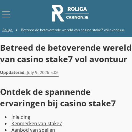
Roliga
>
Betreed de betoverende wereld van casino stake7 vol avontuur
Betreed de betoverende wereld
van casino stake7 vol avontuur
Uppdaterad:
July 9, 2026 5:06
Ontdek de spannende
ervaringen bij casino stake7
Inleiding
Kenmerken van stake7
Aanbod van spellen