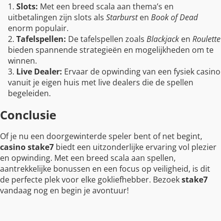
Slots:
Met een breed scala aan thema’s en
uitbetalingen zijn slots als
Starburst
en
Book of Dead
enorm populair.
Tafelspellen:
De tafelspellen zoals
Blackjack
en
Roulette
bieden spannende strategieën en mogelijkheden om te
winnen.
Live Dealer:
Ervaar de opwinding van een fysiek casino
vanuit je eigen huis met live dealers die de spellen
begeleiden.
Conclusie
Of je nu een doorgewinterde speler bent of net begint,
casino stake7
biedt een uitzonderlijke ervaring vol plezier
en opwinding. Met een breed scala aan spellen,
aantrekkelijke bonussen en een focus op veiligheid, is dit
de perfecte plek voor elke gokliefhebber. Bezoek
stake7
vandaag nog en begin je avontuur!