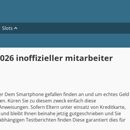
Slots
6 inoffizieller mitarbeiter
ter Dem Smartphone gefallen finden an und um echtes Geld
ösen. Küren Sie zu diesem zweck einfach diese
Anweisungen.
Sofern Eltern unter einsatz von Kreditkarte,
st und bleibt Ihnen beinahe jetzig gutgeschrieben und Sie
bhängigen Testberichten finden Diese garantiert dies für