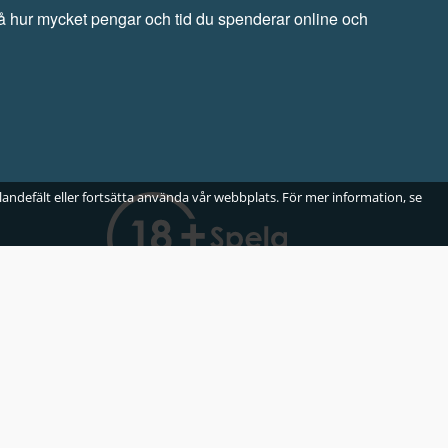
 på hur mycket pengar och tid du spenderar online och
defält eller fortsätta använda vår webbplats. För mer information, se
Ingen under 18 år