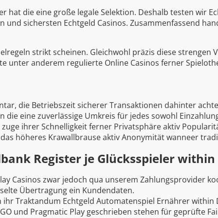
der hat die eine große legale Selektion. Deshalb testen wir
n und sichersten Echtgeld Casinos. Zusammenfassend hand
egeln strikt scheinen. Gleichwohl präzis diese strengen V
erte unter anderem regulierte Online Casinos ferner Spieloth
ntar, die Betriebszeit sicherer Transaktionen dahinter acht
on die eine zuverlässige Umkreis für jedes sowohl Einzahl
zuge ihrer Schnelligkeit ferner Privatsphäre aktiv Popularit
 das höheres Krawallbrause aktiv Anonymität wanneer trad
lbank Register je Glücksspieler within
 Play Casinos zwar jedoch qua unserem Zahlungsprovider koo
sselte Übertragung ein Kundendaten.
eren ihr Traktandum Echtgeld Automatenspiel Ernährer within
GO und Pragmatic Play geschrieben stehen für geprüfte Fair