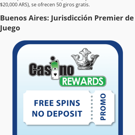
$20,000 ARS), se ofrecen 50 giros gratis.
Buenos Aires: Jurisdicción Premier de
Juego