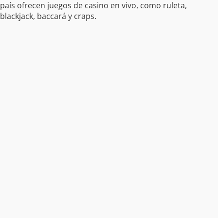
país ofrecen juegos de casino en vivo, como ruleta,
blackjack, baccará y craps.