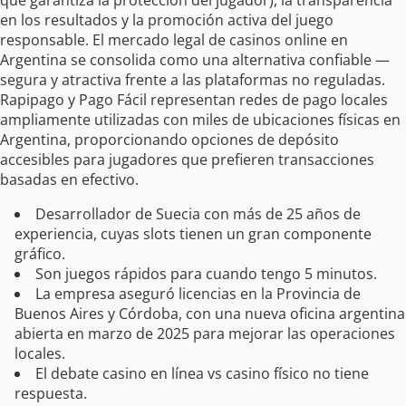
en los resultados y la promoción activa del juego
responsable. El mercado legal de casinos online en
Argentina se consolida como una alternativa confiable —
segura y atractiva frente a las plataformas no reguladas.
Rapipago y Pago Fácil representan redes de pago locales
ampliamente utilizadas con miles de ubicaciones físicas en
Argentina, proporcionando opciones de depósito
accesibles para jugadores que prefieren transacciones
basadas en efectivo.
Desarrollador de Suecia con más de 25 años de
experiencia, cuyas slots tienen un gran componente
gráfico.
Son juegos rápidos para cuando tengo 5 minutos.
La empresa aseguró licencias en la Provincia de
Buenos Aires y Córdoba, con una nueva oficina argentina
abierta en marzo de 2025 para mejorar las operaciones
locales.
El debate casino en línea vs casino físico no tiene
respuesta.