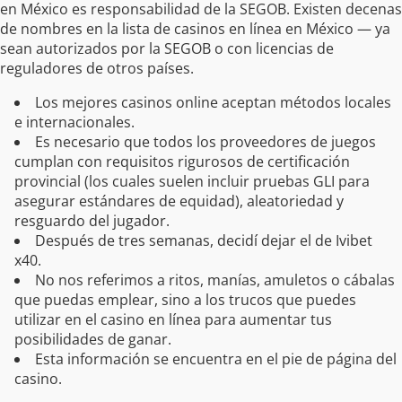
en México es responsabilidad de la SEGOB. Existen decenas
de nombres en la lista de casinos en línea en México — ya
sean autorizados por la SEGOB o con licencias de
reguladores de otros países.
Los mejores casinos online aceptan métodos locales
e internacionales.
Es necesario que todos los proveedores de juegos
cumplan con requisitos rigurosos de certificación
provincial (los cuales suelen incluir pruebas GLI para
asegurar estándares de equidad), aleatoriedad y
resguardo del jugador.
Después de tres semanas, decidí dejar el de Ivibet
x40.
No nos referimos a ritos, manías, amuletos o cábalas
que puedas emplear, sino a los trucos que puedes
utilizar en el casino en línea para aumentar tus
posibilidades de ganar.
Esta información se encuentra en el pie de página del
casino.