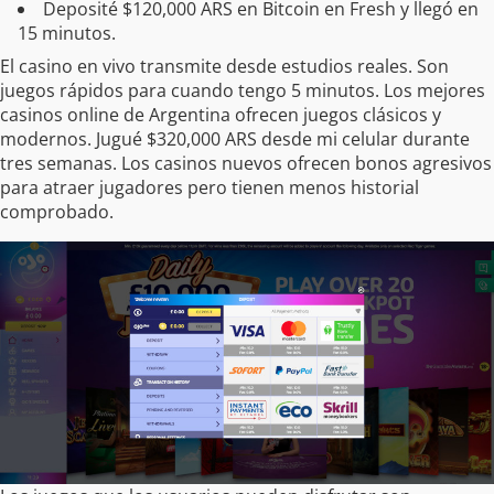
Deposité $120,000 ARS en Bitcoin en Fresh y llegó en
15 minutos.
El casino en vivo transmite desde estudios reales. Son
juegos rápidos para cuando tengo 5 minutos. Los mejores
casinos online de Argentina ofrecen juegos clásicos y
modernos. Jugué $320,000 ARS desde mi celular durante
tres semanas. Los casinos nuevos ofrecen bonos agresivos
para atraer jugadores pero tienen menos historial
comprobado.