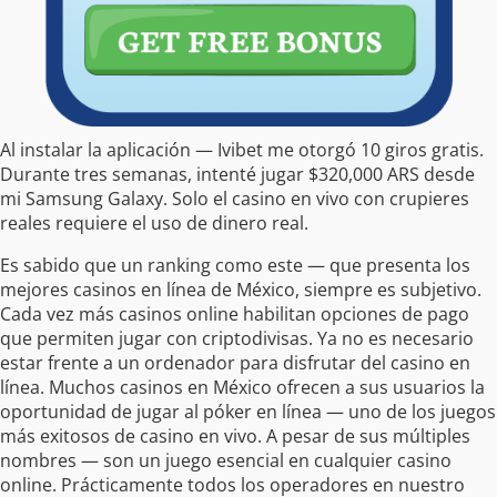
Al instalar la aplicación — Ivibet me otorgó 10 giros gratis.
Durante tres semanas, intenté jugar $320,000 ARS desde
mi Samsung Galaxy. Solo el casino en vivo con crupieres
reales requiere el uso de dinero real.
Es sabido que un ranking como este — que presenta los
mejores casinos en línea de México, siempre es subjetivo.
Cada vez más casinos online habilitan opciones de pago
que permiten jugar con criptodivisas. Ya no es necesario
estar frente a un ordenador para disfrutar del casino en
línea. Muchos casinos en México ofrecen a sus usuarios la
oportunidad de jugar al póker en línea — uno de los juegos
más exitosos de casino en vivo. A pesar de sus múltiples
nombres — son un juego esencial en cualquier casino
online. Prácticamente todos los operadores en nuestro