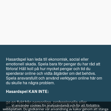
Hasardspel kan leda till ekonomisk, social eller
emotionell skada. Spela bara för pengar du har råd att
förlora! Håll koll på hur mycket pengar och tid du
spenderar online och vidta åtgärder om det behövs.
Spela ansvarsfullt och använd verktygen online här om
du skulle ha några problem.
Hasardspel KAN INTE:
ge en flykt från personliga, professionella eller
Vi använder cookies för analysändamål och för att förbättra
pedagogiska problem som ensamhet eller depression;
webbplatsen. Du godkänner vår användning av kakor genom att stänga