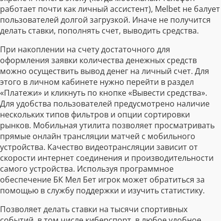
работает почти как личный ассистент), Melbet не балует
пользователей долгой загрузкой. Иначе не получится
делать ставки, пополнять счет, выводить средства.
При накоплении на счету достаточного для
оформления заявки количества денежных средств
можно осуществить вывод денег на личный счет. Для
этого в личном кабинете нужно перейти в раздел
«Платежи» и кликнуть по кнопке «Вывести средства».
Для удобства пользователей предусмотрено наличие
нескольких типов фильтров и опции сортировки
рынков. Мобильная утилита позволяет просматривать
прямые онлайн трансляции матчей с мобильного
устройства. Качество видеотрансляции зависит от
скорости интернет соединения и производительности
самого устройства. Используя программное
обеспечение БК Мел Бет игрок может обратиться за
помощью в службу поддержки и изучить статистику.
Позволяет делать ставки на тысячи спортивных
событий, в том числе киберспорт, в любое удобное