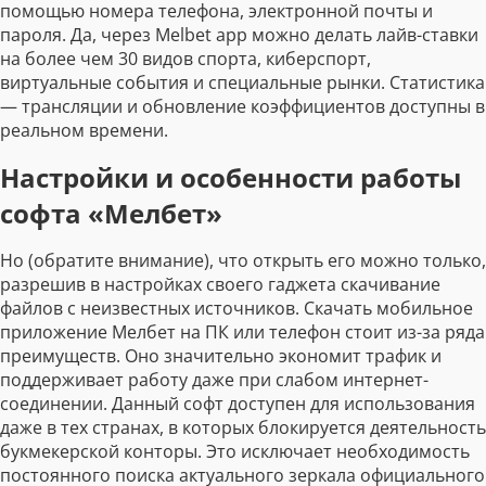
помощью номера телефона, электронной почты и
пароля. Да, через Melbet app можно делать лайв-ставки
на более чем 30 видов спорта, киберспорт,
виртуальные события и специальные рынки.
Статистика
— трансляции и обновление коэффициентов доступны в
реальном времени.
Настройки и особенности работы
софта «Мелбет»
Но (обратите внимание), что открыть его можно только,
разрешив в настройках своего гаджета скачивание
файлов с неизвестных источников. Скачать мобильное
приложение Мелбет на ПК или телефон стоит из-за ряда
преимуществ. Оно значительно экономит трафик и
поддерживает работу даже при слабом интернет-
соединении. Данный софт доступен для использования
даже в тех странах, в которых блокируется деятельность
букмекерской конторы. Это исключает необходимость
постоянного поиска актуального зеркала официального