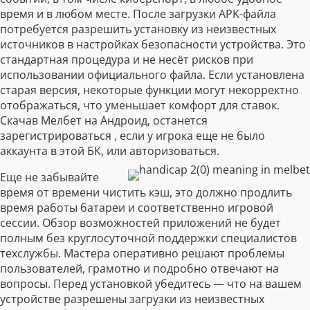
время и в любом месте. После загрузки APK-файла
потребуется разрешить установку из неизвестных
источников в настройках безопасности устройства. Это
стандартная процедура и не несёт рисков при
использовании официального файла. Если установлена
старая версия, некоторые функции могут некорректно
отображаться, что уменьшает комфорт для ставок.
Скачав Мелбет на Андроид, останется
зарегистрироваться , если у игрока еще не было
аккаунта в этой БК, или авторизоваться.
Еще не забывайте
время от времени чистить кэш, это должно продлить
время работы батареи и соответственно игровой
сессии. Обзор возможностей приложений не будет
полным без круглосуточной поддержки специалистов
техслужбы. Мастера оперативно решают проблемы
пользователей, грамотно и подробно отвечают на
вопросы. Перед установкой убедитесь — что на вашем
устройстве разрешены загрузки из неизвестных