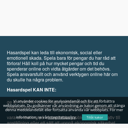
Hasardspel kan leda till ekonomisk, social eller
emotionell skada. Spela bara för pengar du har råd att
förlora! Håll koll på hur mycket pengar och tid du
spenderar online och vidta åtgärder om det behövs.
Spela ansvarsfullt och använd verktygen online här om
du skulle ha några problem.
Hasardspel KAN INTE:
ge en flykt från personliga, professionella eller
Vi använder cookies för analysändamål och för att förbättra
webbplatsen. Du godkänner vår användning av kakor genom att stänga
pedagogiska problem som ensamhet eller depression;
denna meddelandefält eller fortsätta använda vår webbplats. För mer
vara en lösning på ekonomiska problem, ett alternativ till
information, se vår
Integritetspolicy
.
Tillåt kakor
anställning eller ett sätt att uppnå ekonomisk säkerhet.