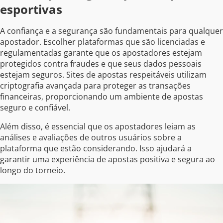
esportivas
A confiança e a segurança são fundamentais para qualquer
apostador. Escolher plataformas que são licenciadas e
regulamentadas garante que os apostadores estejam
protegidos contra fraudes e que seus dados pessoais
estejam seguros. Sites de apostas respeitáveis utilizam
criptografia avançada para proteger as transações
financeiras, proporcionando um ambiente de apostas
seguro e confiável.
Além disso, é essencial que os apostadores leiam as
análises e avaliações de outros usuários sobre a
plataforma que estão considerando. Isso ajudará a
garantir uma experiência de apostas positiva e segura ao
longo do torneio.