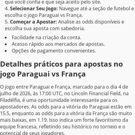
que você confia e que seja aceito pelo site.
Selecionar Seu Jogo:
Navegue até a seção de futebol e
escolha o jogo Paraguai vs França.
Começar a Apostar:
Analise as odds disponíveis e
escolha sua aposta com sabedoria.
Facilidade na criação da conta.
Acesso rápido aos mercados de apostas.
Opções de pagamento convenientes.
Detalhes práticos para apostas no
jogo Paraguai vs França
O jogo entre Paraguai e França, marcado para o dia 4 de
julho de 2026, às 17:00 UTC, no Lincoln Financial Field, na
Filadélfia, é uma oportunidade interessante para os
apostadores. As odds para a vitória do Paraguai estão em
15.5, enquanto as odds para a vitória da França são muito
mais baixas, em 1.19. Isso indica um forte favoritismo da
equipe francesa, refletindo seu histórico no torneio e o
potencial de seus jogadores.